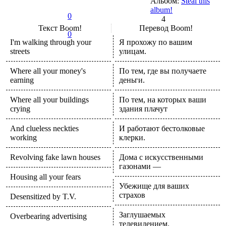
Альбом:
Steal this
album!
0
4
Текст
Boom!
Перевод
Boom!
0
I'm walking through your
Я прохожу по вашим
streets
улицам.
Where all your money's
По тем, где вы получаете
earning
деньги.
Where all your buildings
По тем, на которых ваши
crying
здания плачут
And clueless neckties
И работают бестолковые
working
клерки.
Revolving fake lawn houses
Дома с искусственными
газонами —
Housing all your fears
Убежище для ваших
страхов
Desensitized by T.V.
Заглушаемых
Overbearing advertising
телевидением.