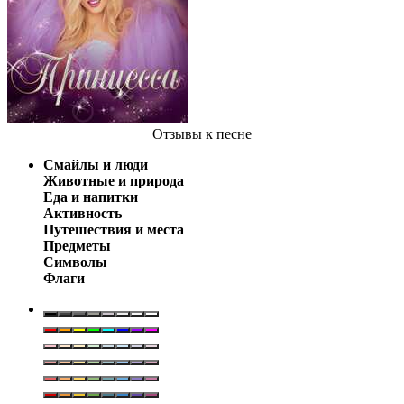
Отзывы
к песне
Смайлы и люди
Животные и природа
Еда и напитки
Активность
Путешествия и места
Предметы
Символы
Флаги