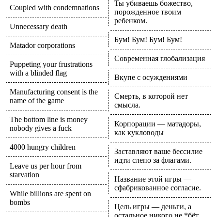
Ты убиваешь божество,
Coupled with condemnations
порожденное твоим
ребенком.
Unnecessary death
Бум! Бум! Бум! Бум!
Matador corporations
Современная глобализация
Puppeting your frustrations
with a blinded flag
Вкупе с осуждениями
Manufacturing consent is the
Смерть, в которой нет
name of the game
смысла.
The bottom line is money
Корпорации — матадоры,
nobody gives a fuck
как кукловоды
4000 hungry children
Заставляют ваше бессилие
идти слепо за флагами.
Leave us per hour from
starvation
Название этой игры —
сфабрикованное согласие.
While billions are spent on
bombs
Цель игры — деньги, а
остальное никого не *бёт.