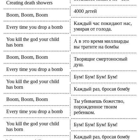
Creating death showers
4000 детей
Boom, Boom, Boom
Каждый час покидают нас,
Every time you drop a bomb
умирая от голода.
You kill the god your child
А в это время миллиарды
has born
вы тратите на бомбы
Boom, Boom, Boom
Творящие смертоносный
душ.
Every time you drop a bomb
Бум! Бум! Бум! Бум!
You kill the god your child
has born
Каждый раз, бросая бомбу
Boom, Boom, Boom
Ты убиваешь божество,
порожденное твоим
Every time you drop a bomb
ребенком.
You kill the god your child
Бум! Бум! Бум! Бум!
has born
Каждый раз, бросая бомбу