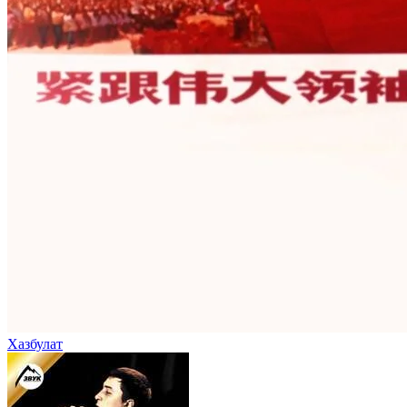
Хазбулат