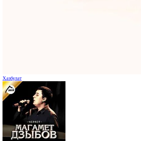
Хазбулат