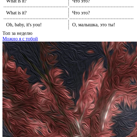
What is it?
Что это?
What is it?
Что это?
Oh, baby, it's you!
О, малышка, это ты!
Топ
за неделю
Можно я с тобой