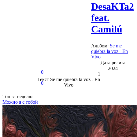
DesaKTa2
feat.
Camilú
Альбом:
Se me
quiebra la voz - En
Vivo
Дата релиза
2024
0
1
Текст
Se me quiebra la voz - En
0
Vivo
Топ
за неделю
Можно я с тобой