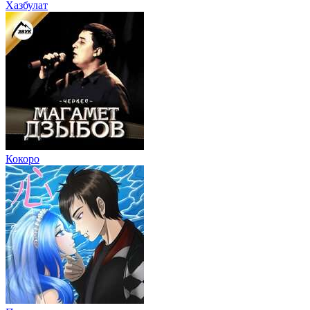
Хазбулат
Кокоро