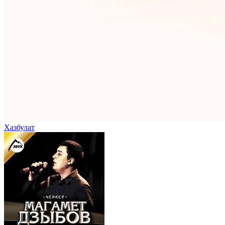
Хазбулат