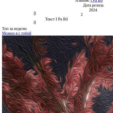
Альбом:
I Pa Bó
Дата релиза
2024
0
2
Текст
I Pa Bó
0
Топ
за неделю
Можно я с тобой