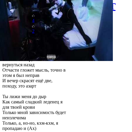
MAYOT
4
313
Текст
У У У
2
У, у (М)
Бля, ща как уебёт
А кисти ломит, мой лучок
лезет ей прямо в глаза
Очисти номер, я не позволю
вернуться назад
Отчасти гложет мысль, точно в
этом я был неправ
И вечер скрасят ещё две,
походу, это азарт
Ты лижи меня до дыр
Как самый сладкий леденец я
для твоей крови
Только мной зависимость будет
неизлечима
Только, а, но-но, кхм-кхм, я
пропадаю и (Ах)