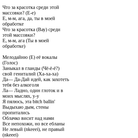
Что за красотка среди этой
массовки? (Е-е)
Е, м-м, ага, да, ты в моей
обработке
Что за красотка (Вау) среди
этой массовки?
Е, м-м, ага (Ты в моей
обработке)
Мелодайню (Е) её вокалы
(Голос)
Заныкал в гланды (Чё-ё-ё?)
свой гениталий (Ха-ха-ха)
Да— Да-Дай идей, как захотеть
тебя без алкоголя
Ла— Ладно, один глоток и в
моих мыслях, у-у
Я пялюсь, эта bitch ballin'
Выдыхаю дым, стены
пропитались
Облачко висит над нами
Все непохожи, но все ебланы
Не левый (nkeeei), не правый
(nkeeei)