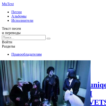
Mu
Text
Песни
Альбомы
Исполнители
Текст песен
и переводы
Войти
Разделы
Правообладателям
У У У
nkeeei
,
uniq
ARTEM
SHILOVET