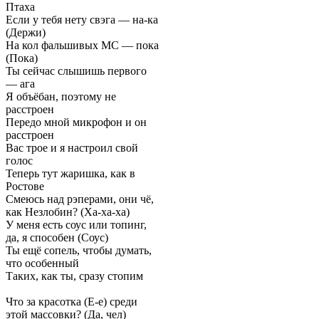
Птаха
Если у тебя нету свэга — на-ка
(Держи)
На кол фальшивых MC — пока
(Пока)
Ты сейчас слышишь первого
— ага
Я объёбан, поэтому не
расстроен
Передо мной микрофон и он
расстроен
Вас трое и я настроил свой
голос
Теперь тут жаришка, как в
Ростове
Смеюсь над рэперами, они чё,
как Незлобин? (Ха-ха-ха)
У меня есть соус или топинг,
да, я способен (Соус)
Ты ещё сопель, чтобы думать,
что особенный
Таких, как ты, сразу стопим
Что за красотка (Е-е) среди
этой массовки? (Да, чел)