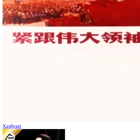
Хазбулат