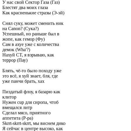
У нас свой Сектор Газа (Газ)
Блестят два моих глаза
Как красненькие стразы (Э-эй)
Снял суку, может сменить ник
на Canon? (Сука?)
Успешный, но раньше был в
жопе, как гемор (Фу)
Сам в ахуе уже с количества
демок (Wha'?)
Нахуй CT, я взрываю, как
террор (Пау)
Блять, чё-то было походу уже
это всё, я хуй знает, бля, где
уже панчи брать, хах
Пиздатый флоу, я базарю как
клитор
Нужен cup для сиропа, чтоб
вмещался литр
Сделал мясо, приятного
аппетита (Р-ра)
Skrrt-skrrt-skrrt, мы виснем дико
Я сейчас в центре высоко, как