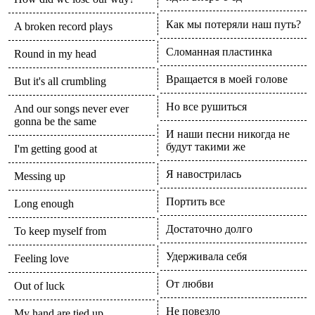
Как мы потеряли наш путь?
A broken record plays
Сломанная пластинка
Round in my head
Вращается в моей голове
But it's all crumbling
Но все рушиться
And our songs never ever
gonna be the same
И наши песни никогда не
будут такими же
I'm getting good at
Я навострилась
Messing up
Портить все
Long enough
Достаточно долго
To keep myself from
Удерживала себя
Feeling love
От любви
Out of luck
Не повезло
My hand are tied up