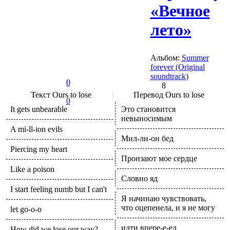
«Вечное
лето»
Альбом:
Summer
forever (Original
soundtrack)
0
8
Текст
Ours to lose
Перевод
Ours to lose
0
It gets unbearable
Это становится
невыносимым
A mi-ll-ion evils
Мил-ли-он бед
Piercing my heart
Пронзают мое сердце
Like a poison
Словно яд
I start feeling numb but I can't
Я начинаю чувствовать,
что оцепенела, и я не могу
let go-o-o
идти впере-е-ед
How did we lose our way?