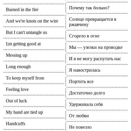
Почему так больно?
Burned in the fire
Солнце превращается в
And we're knots on the wire
ржавчину
But I can't untangle us
Сгорело в огне
I;m getting good at
Мы — узелки на проводке
Messing up
И я не могу распутать нас
Long enough
Я навострилась
To keep myself from
Портить все
Feeling love
Достаточно долго
Out of luck
Удерживала себя
My hand are tied up
От любви
Handcuffs
Не повезло