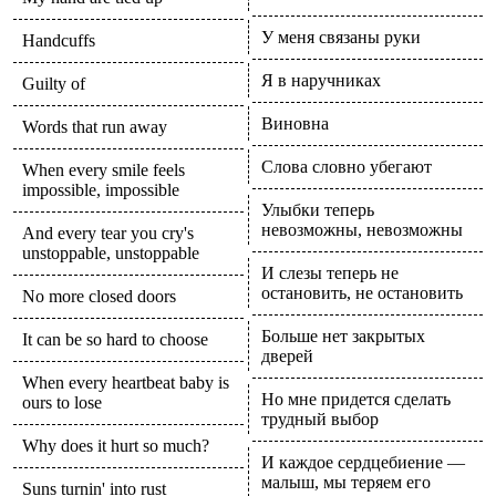
У меня связаны руки
Handcuffs
Я в наручниках
Guilty of
Виновна
Words that run away
Слова словно убегают
When every smile feels
impossible, impossible
Улыбки теперь
невозможны, невозможны
And every tear you cry's
unstoppable, unstoppable
И слезы теперь не
остановить, не остановить
No more closed doors
Больше нет закрытых
It can be so hard to choose
дверей
When every heartbeat baby is
Но мне придется сделать
ours to lose
трудный выбор
Why does it hurt so much?
И каждое сердцебиение —
малыш, мы теряем его
Suns turnin' into rust