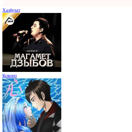
Хазбулат
Кокоро