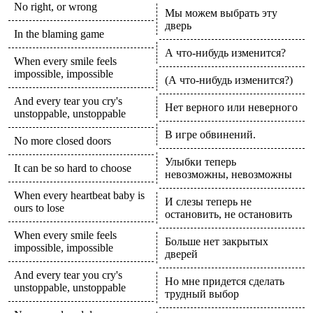
No right, or wrong
Мы можем выбрать эту
дверь
In the blaming game
А что-нибудь изменится?
When every smile feels
impossible, impossible
(А что-нибудь изменится?)
And every tear you cry's
Нет верного или неверного
unstoppable, unstoppable
В игре обвинений.
No more closed doors
Улыбки теперь
It can be so hard to choose
невозможны, невозможны
When every heartbeat baby is
И слезы теперь не
ours to lose
остановить, не остановить
When every smile feels
Больше нет закрытых
impossible, impossible
дверей
And every tear you cry's
Но мне придется сделать
unstoppable, unstoppable
трудный выбор