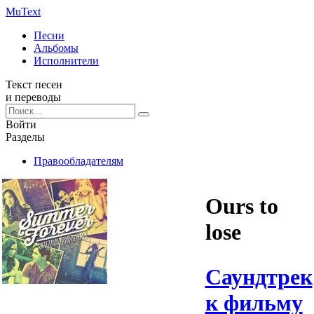
Mu
Text
Песни
Альбомы
Исполнители
Текст песен
и переводы
Войти
Разделы
Правообладателям
Ours to
lose
Саундтрек
к фильму