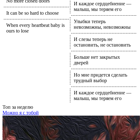
No more closed doors
И каждое сердцебиение —
малыш, мы теряем его
It can be so hard to choose
Улыбки теперь
When every heartbeat baby is
невозможны, невозможны
ours to lose
И слезы теперь не
остановить, не остановить
Больше нет закрытых
дверей
Но мне придется сделать
трудный выбор
И каждое сердцебиение —
малыш, мы теряем его
Топ
за неделю
Можно я с тобой