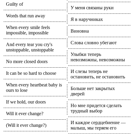
Guilty of
У меня связаны руки
Words that run away
Я в наручниках
When every smile feels
Виновна
impossible, impossible
Слова словно убегают
And every tear you cry's
unstoppable, unstoppable
Улыбки теперь
невозможны, невозможны
No more closed doors
И слезы теперь не
It can be so hard to choose
остановить, не остановить
When every heartbeat baby is
Больше нет закрытых
ours to lose
дверей
If we hold, our doors
Но мне придется сделать
трудный выбор
Will it ever change?
И каждое сердцебиение —
(Will it ever change?)
малыш, мы теряем его