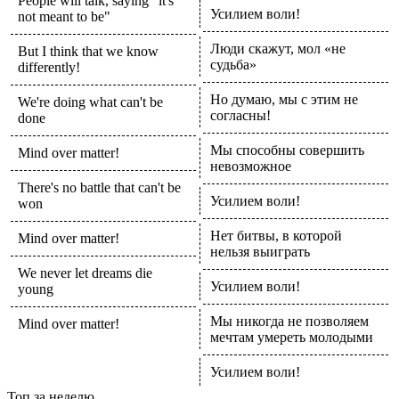
People will talk, saying "it's
Усилием воли!
not meant to be"
Люди скажут, мол «не
But I think that we know
судьба»
differently!
Но думаю, мы с этим не
We're doing what can't be
согласны!
done
Мы способны совершить
Mind over matter!
невозможное
There's no battle that can't be
Усилием воли!
won
Нет битвы, в которой
Mind over matter!
нельзя выиграть
We never let dreams die
Усилием воли!
young
Мы никогда не позволяем
Mind over matter!
мечтам умереть молодыми
Усилием воли!
Топ
за неделю