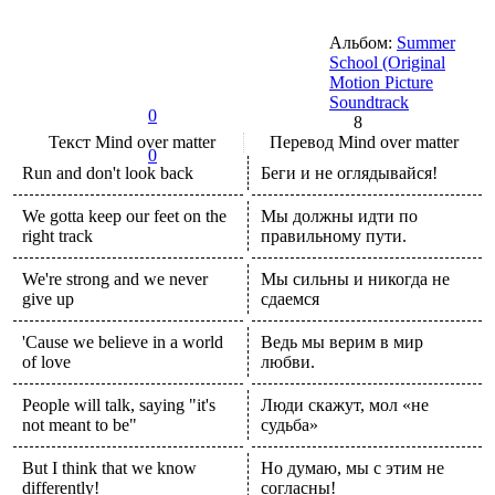
Альбом:
Summer
School (Original
Motion Picture
Soundtrack
0
8
Текст
Mind over matter
Перевод
Mind over matter
0
Run and don't look back
Беги и не оглядывайся!
We gotta keep our feet on the
Мы должны идти по
right track
правильному пути.
We're strong and we never
Мы сильны и никогда не
give up
сдаемся
'Cause we believe in a world
Ведь мы верим в мир
of love
любви.
People will talk, saying "it's
Люди скажут, мол «не
not meant to be"
судьба»
But I think that we know
Но думаю, мы с этим не
differently!
согласны!