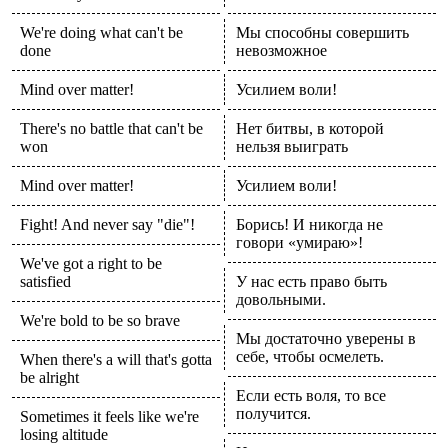
We're doing what can't be
Мы способны совершить
done
невозможное
Mind over matter!
Усилием воли!
There's no battle that can't be
Нет битвы, в которой
won
нельзя выиграть
Mind over matter!
Усилием воли!
Fight! And never say "die"!
Борись! И никогда не
говори «умираю»!
We've got a right to be
satisfied
У нас есть право быть
довольными.
We're bold to be so brave
Мы достаточно уверены в
себе, чтобы осмелеть.
When there's a will that's gotta
be alright
Если есть воля, то все
получится.
Sometimes it feels like we're
losing altitude