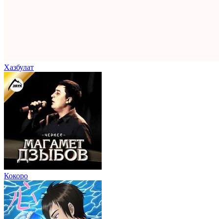
Хазбулат
Кокоро