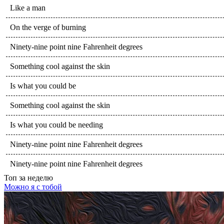
Like a man
On the verge of burning
Ninety-nine point nine Fahrenheit degrees
Something cool against the skin
Is what you could be
Something cool against the skin
Is what you could be needing
Ninety-nine point nine Fahrenheit degrees
Ninety-nine point nine Fahrenheit degrees
Топ
за неделю
Можно я с тобой