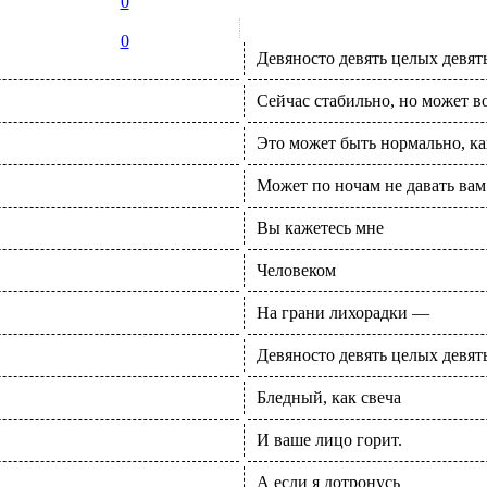
0
0
Девяносто девять целых девят
Сейчас стабильно, но может во
Это может быть нормально, как
Может по ночам не давать вам
Вы кажетесь мне
Человеком
На грани лихорадки —
Девяносто девять целых девят
Бледный, как свеча
И ваше лицо горит.
А если я дотронусь