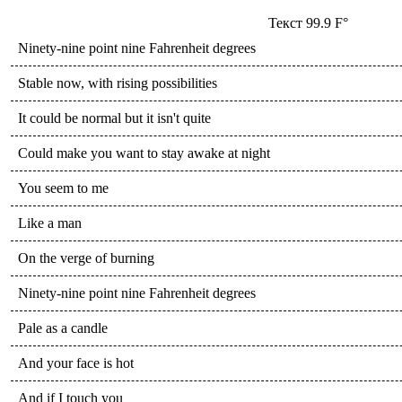
Текст
99.9 F°
Ninety-nine point nine Fahrenheit degrees
Stable now, with rising possibilities
It could be normal but it isn't quite
Could make you want to stay awake at night
You seem to me
Like a man
On the verge of burning
Ninety-nine point nine Fahrenheit degrees
Pale as a candle
And your face is hot
And if I touch you