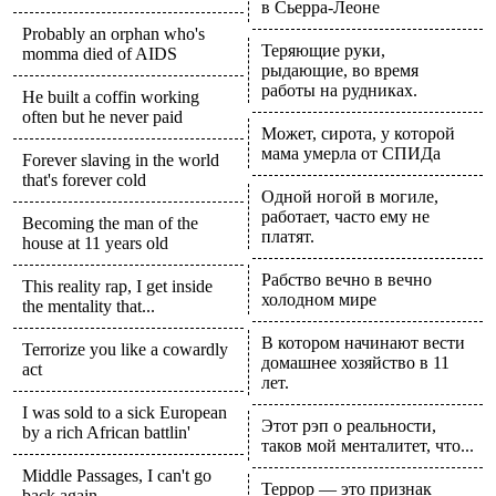
в Сьерра-Леоне
Probably an orphan who's
Теряющие руки,
momma died of AIDS
рыдающие, во время
работы на рудниках.
He built a coffin working
often but he never paid
Может, сирота, у которой
мама умерла от СПИДа
Forever slaving in the world
that's forever cold
Одной ногой в могиле,
работает, часто ему не
Becoming the man of the
платят.
house at 11 years old
Рабство вечно в вечно
This reality rap, I get inside
холодном мире
the mentality that...
В котором начинают вести
Terrorize you like a cowardly
домашнее хозяйство в 11
act
лет.
I was sold to a sick European
Этот рэп о реальности,
by a rich African battlin'
таков мой менталитет, что...
Middle Passages, I can't go
Террор — это признак
back again