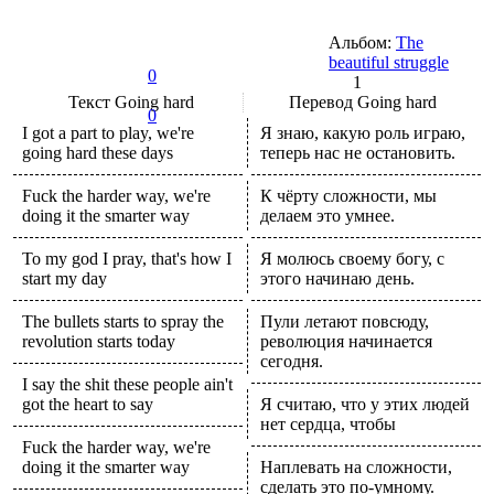
Альбом:
The
beautiful struggle
0
1
Текст
Going hard
Перевод
Going hard
0
I got a part to play, we're
Я знаю, какую роль играю,
going hard these days
теперь нас не остановить.
Fuck the harder way, we're
К чёрту сложности, мы
doing it the smarter way
делаем это умнее.
To my god I pray, that's how I
Я молюсь своему богу, с
start my day
этого начинаю день.
The bullets starts to spray the
Пули летают повсюду,
revolution starts today
революция начинается
сегодня.
I say the shit these people ain't
got the heart to say
Я считаю, что у этих людей
нет сердца, чтобы
Fuck the harder way, we're
doing it the smarter way
Наплевать на сложности,
сделать это по-умному.