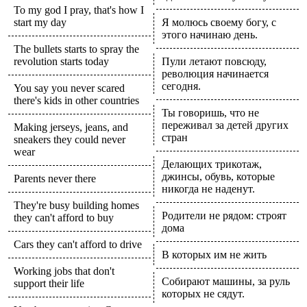
To my god I pray, that's how I
start my day
Я молюсь своему богу, с
этого начинаю день.
The bullets starts to spray the
revolution starts today
Пули летают повсюду,
революция начинается
сегодня.
You say you never scared
there's kids in other countries
Ты говоришь, что не
переживал за детей других
Making jerseys, jeans, and
стран
sneakers they could never
wear
Делающих трикотаж,
джинсы, обувь, которые
Parents never there
никогда не наденут.
They're busy building homes
Родители не рядом: строят
they can't afford to buy
дома
Cars they can't afford to drive
В которых им не жить
Working jobs that don't
Собирают машины, за руль
support their life
которых не сядут.