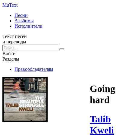
Mu
Text
Песни
Альбомы
Исполнители
Текст песен
и переводы
Войти
Разделы
Правообладателям
Going
hard
Talib
Kweli