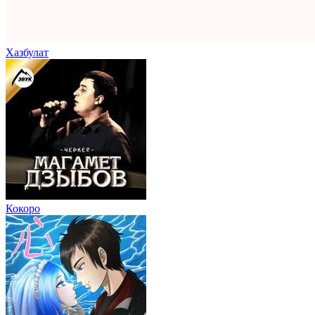
Хазбулат
Кокоро