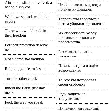
Ain't no hesitation involved, a
Чтобы помолиться, когда
nation dissolved
пойман хищниками.
While we sit back waitin' to
Террористы голосуют, а
evolve
потом убивают президента.
Those who would trade in
Их способность ко злу
their freedom
настолько очевидна и
повсеместна.
For their protection deserve
neither
Без сомнения нация
распустилась
Not a name, not tradition
Пока мы сидим и ждём
Religion, you learn Jesus
возрождения.
Turn the other cheek
Те, кто бы поторговал
своей свободой
Inherit the Earth, just stay
meek
Ради защиты не
заслуживают
Fuck the way you speak
Ни имени, ни традиций.