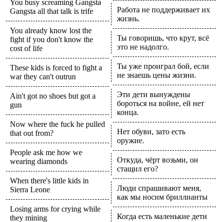
You busy screaming Gangsta
Работа не поддерживает их
Gangsta all that talk is trife
жизнь.
You already know lost the
Ты говоришь, что крут, всё
fight if you don't know the
это не надолго.
cost of life
Ты уже проиграл бой, если
These kids is forced to fight a
не знаешь цены жизни.
war they can't outrun
Эти дети вынуждены
Ain't got no shoes but got a
бороться на войне, ей нет
gun
конца.
Now where the fuck he pulled
Нет обуви, зато есть
that out from?
оружие.
People ask me how we
Откуда, чёрт возьми, он
wearing diamonds
стащил его?
When there's little kids in
Люди спрашивают меня,
Sierra Leone
как мы носим бриллианты
Losing arms for crying while
Когда есть маленькие дети
they mining