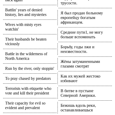
трусости.
Battlin' years of denied
Я был продан больному
history, lies and mysteries
европейцу богатым
африканцем.
Wives with misty eyes
watchin'
Средние пути1, не могу
больше вспоминать
Their husbands be beaten
viciously
Борьбу, годы лжи и
неизвестности.
Battle in the wilderness of
North America
Жёны затуманенными
глазами смотрят
Run by the river, only stoppin'
Как их мужей жестоко
To pray chased by predators
избивают
Terrorists with etiquette who
В битве в пустыне
vote and kill their president
Северной Америки.
Their capacity for evil so
Бежишь вдоль реки,
evident and prevalent
останавливаешься