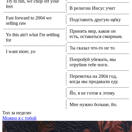
Try to run, we chop off your
feet
В религии Иисус учит
Fast forward to 2004 we
Подставить другую щёку
selling raw
Принять мир, каков он
Yo this ain't what I'm settling
есть, оставаться смирным.
for
Ты сказал что-то не то
I want more, yo
Попробуй убежать, мы
отрубим тебе ноги.
Перемотка на 2004 год,
когда мы продавали еду.
Йо, я не готов к этому.
Мне нужно больше, йо.
Топ
за неделю
Можно я с тобой