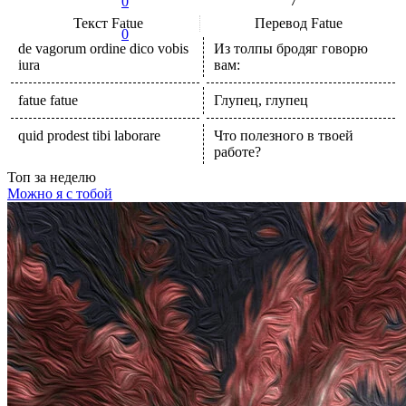
7
0
Текст
Fatue
Перевод
Fatue
0
de vagorum ordine dico vobis
Из толпы бродяг говорю
iura
вам:
fatue fatue
Глупец, глупец
quid prodest tibi laborare
Что полезного в твоей
работе?
Топ
за неделю
Можно я с тобой