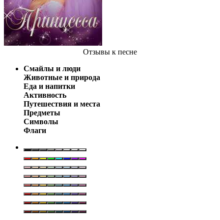
Отзывы
к песне
Смайлы и люди
Животные и природа
Еда и напитки
Активность
Путешествия и места
Предметы
Символы
Флаги