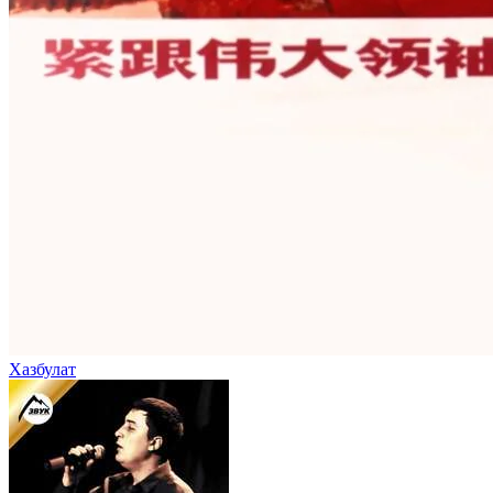
Хазбулат