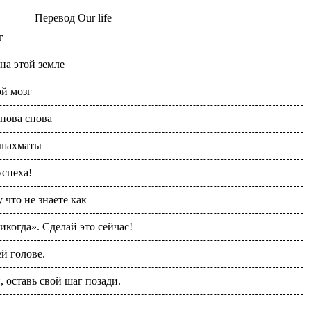
Перевод
Our life
г
на этой земле
й мозг
нова снова
 шахматы
спеха!
 что не знаете как
икогда». Сделай это сейчас!
й голове.
, оставь свой шаг позади.