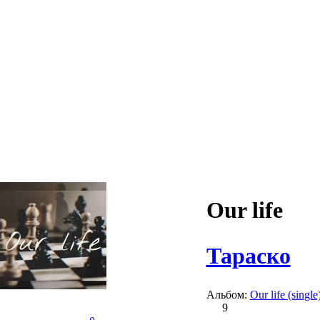
Our life
Тараско
Альбом:
Our life (single
9