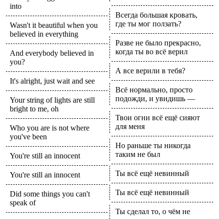
into
Всегда большая кровать,
где ты мог ползать?
Wasn't it beautiful when you
believed in everything
Разве не было прекрасно,
когда ты во всё верил
And everybody believed in
you?
А все верили в тебя?
It's alright, just wait and see
Всё нормально, просто
подожди, и увидишь —
Your string of lights are still
bright to me, oh
Твои огни всё ещё сияют
для меня
Who you are is not where
you've been
Но раньше ты никогда
таким не был
You're still an innocent
Ты всё ещё невинный
You're still an innocent
Ты всё ещё невинный
Did some things you can't
speak of
Ты сделал то, о чём не