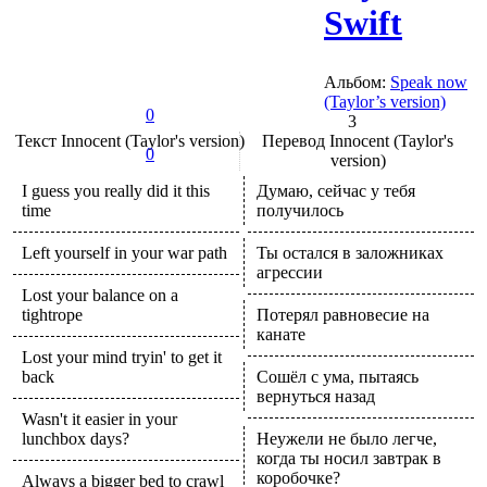
Swift
Альбом:
Speak now
(Taylor’s version)
0
3
Текст
Innocent (Taylor's version)
Перевод
Innocent (Taylor's
0
version)
I guess you really did it this
Думаю, сейчас у тебя
time
получилось
Left yourself in your war path
Ты остался в заложниках
агрессии
Lost your balance on a
tightrope
Потерял равновесие на
канате
Lost your mind tryin' to get it
back
Сошёл с ума, пытаясь
вернуться назад
Wasn't it easier in your
lunchbox days?
Неужели не было легче,
когда ты носил завтрак в
коробочке?
Always a bigger bed to crawl