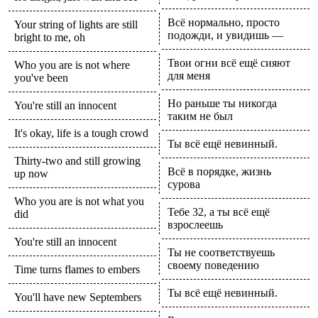
Всё нормально, просто
Your string of lights are still
подожди, и увидишь —
bright to me, oh
Твои огни всё ещё сияют
Who you are is not where
для меня
you've been
Но раньше ты никогда
You're still an innocent
таким не был
It's okay, life is a tough crowd
Ты всё ещё невинный.
Thirty-two and still growing
Всё в порядке, жизнь
up now
сурова
Who you are is not what you
Тебе 32, а ты всё ещё
did
взрослеешь
You're still an innocent
Ты не соответствуешь
своему поведению
Time turns flames to embers
Ты всё ещё невинный.
You'll have new Septembers