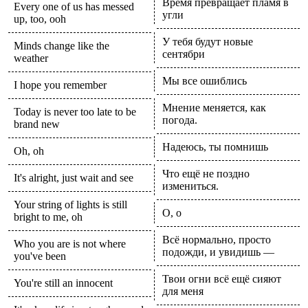
Время превращает пламя в
Every one of us has messed
угли
up, too, ooh
У тебя будут новые
Minds change like the
сентябри
weather
Мы все ошиблись
I hope you remember
Мнение меняется, как
Today is never too late to be
погода.
brand new
Надеюсь, ты помнишь
Oh, oh
Что ещё не поздно
It's alright, just wait and see
измениться.
Your string of lights is still
О, о
bright to me, oh
Всё нормально, просто
Who you are is not where
подожди, и увидишь —
you've been
Твои огни всё ещё сияют
You're still an innocent
для меня