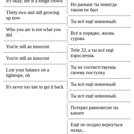
It's okay, life is a tough crowd
Но раньше ты никогда
таким не был
Thirty-two and still growing
up now
Ты всё ещё невинный.
Who you are is not what you
Всё в порядке, жизнь
did
сурова
You're still an innocent
Тебе 32, а ты всё ещё
взрослеешь
You're still an innocent
Ты не соответствуешь
Lost your balance on a
своему поступку
tightrope, oh
Ты всё ещё невинный
It's never too late to get it back
Ты всё ещё невинный.
Потерял равновесие на
канате
Ещё не поздно вернуться
назад...