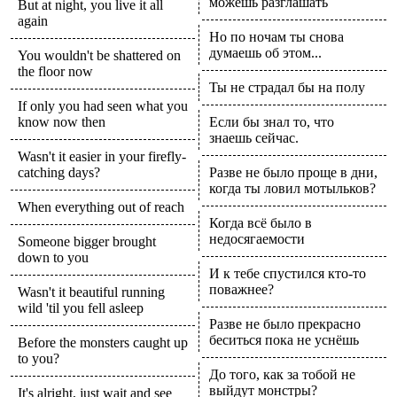
можешь разглашать
But at night, you live it all
again
Но по ночам ты снова
думаешь об этом...
You wouldn't be shattered on
the floor now
Ты не страдал бы на полу
If only you had seen what you
know now then
Если бы знал то, что
знаешь сейчас.
Wasn't it easier in your firefly-
catching days?
Разве не было проще в дни,
когда ты ловил мотыльков?
When everything out of reach
Когда всё было в
недосягаемости
Someone bigger brought
down to you
И к тебе спустился кто-то
поважнее?
Wasn't it beautiful running
wild 'til you fell asleep
Разве не было прекрасно
беситься пока не уснёшь
Before the monsters caught up
to you?
До того, как за тобой не
выйдут монстры?
It's alright, just wait and see