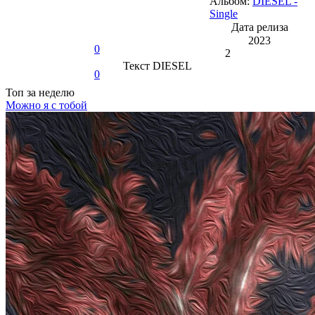
Альбом:
DIESEL -
Single
Дата релиза
2023
0
2
Текст
DIESEL
0
Топ
за неделю
Можно я с тобой