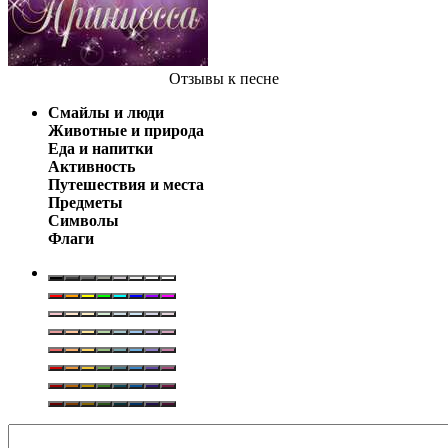
Отзывы
к песне
Смайлы и люди
Животные и природа
Еда и напитки
Активность
Путешествия и места
Предметы
Символы
Флаги