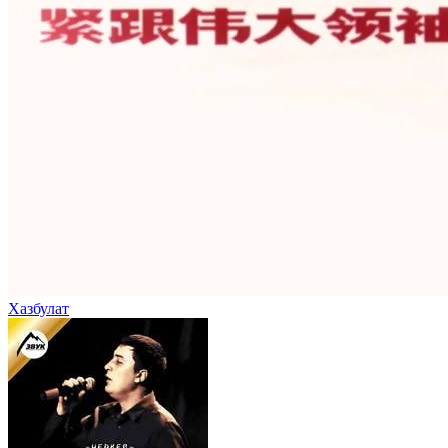
Хазбулат