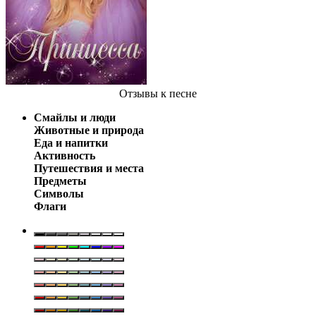
Отзывы
к песне
Смайлы и люди
Животные и природа
Еда и напитки
Активность
Путешествия и места
Предметы
Символы
Флаги