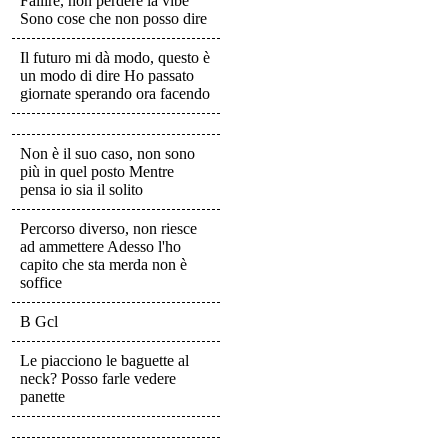
Fallire, non perdere la vibe
Sono cose che non posso dire
Il futuro mi dà modo, questo è
un modo di dire Ho passato
giornate sperando ora facendo
Non è il suo caso, non sono
più in quel posto Mentre
pensa io sia il solito
Percorso diverso, non riesce
ad ammettere Adesso l'ho
capito che sta merda non è
soffice
B Gcl
Le piacciono le baguette al
neck? Posso farle vedere
panette