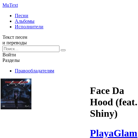
Mu
Text
Песни
Альбомы
Исполнители
Текст песен
и переводы
Войти
Разделы
Правообладателям
Face Da
Hood (feat.
Shiny)
PlayaGlam