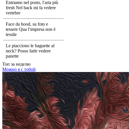
Entriamo nel posto, l′aria più
fresh Nel back mi fa vedere
vertebre
Face da hood, su foto e
tessere Qua l′impresa non è
tessile
Le piacciono le baguette al
neck? Posso farle vedere
panette
Топ
за неделю
Можно я с тобой