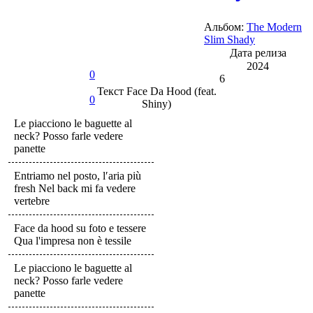
Альбом:
The Modern
Slim Shady
Дата релиза
2024
0
6
Текст
Face Da Hood (feat.
0
Shiny)
Le piacciono le baguette al
neck? Posso farle vedere
panette
Entriamo nel posto, l′aria più
fresh Nel back mi fa vedere
vertebre
Face da hood su foto e tessere
Qua l'impresa non è tessile
Le piacciono le baguette al
neck? Posso farle vedere
panette