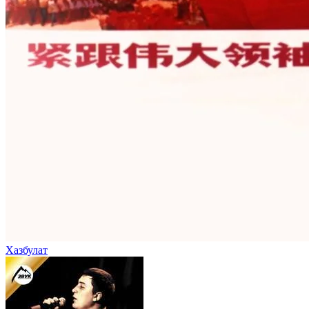
Хазбулат