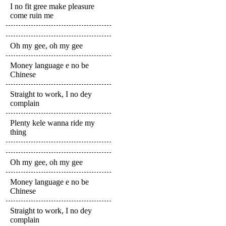
I no fit gree make pleasure
come ruin me
Oh my gee, oh my gee
Money language e no be
Chinese
Straight to work, I no dey
complain
Plenty kele wanna ride my
thing
Oh my gee, oh my gee
Money language e no be
Chinese
Straight to work, I no dey
complain