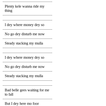
Plenty kele wanna ride my
thing
I dey where money dey so
No go dey disturb me now
Steady stacking my mulla
I dey where money dey so
No go dey disturb me now
Steady stacking my mulla
Bad belle gees waiting for me
to fall
But I dey here mo foor