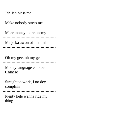
Jah Jah bless me
Make nobody stress me
More money more enemy
Ma je ka awon ota mu mi
Oh my gee, oh my gee
Money language e no be
Chinese
Straight to work, I no dey
complain
Plenty kele wanna ride my
thing