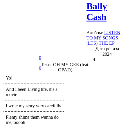
Bally
Cash
Альбом:
LISTEN
TO MY SONGS
(LTS) THE EP
Дата релиза
2024
0
4
Текст
OH MY GEE (feat.
0
OPAD)
Yo!
And I been Living life, it′s a
movie
I write my story very carefully
Plenty shima them wanna do
me, ooooh