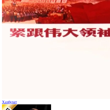
Хазбулат