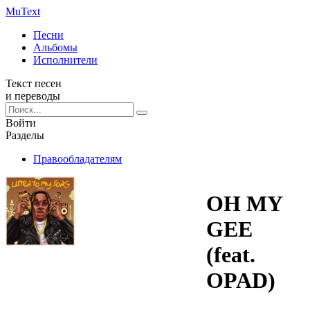
Mu
Text
Песни
Альбомы
Исполнители
Текст песен
и переводы
Войти
Разделы
Правообладателям
OH MY
GEE
(feat.
OPAD)