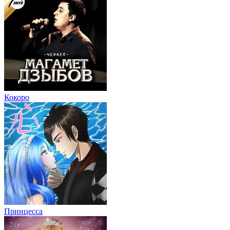
Кокоро
Принцесса