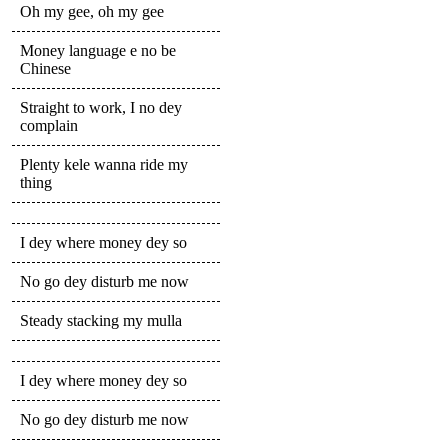
Oh my gee, oh my gee
Money language e no be
Chinese
Straight to work, I no dey
complain
Plenty kele wanna ride my
thing
I dey where money dey so
No go dey disturb me now
Steady stacking my mulla
I dey where money dey so
No go dey disturb me now