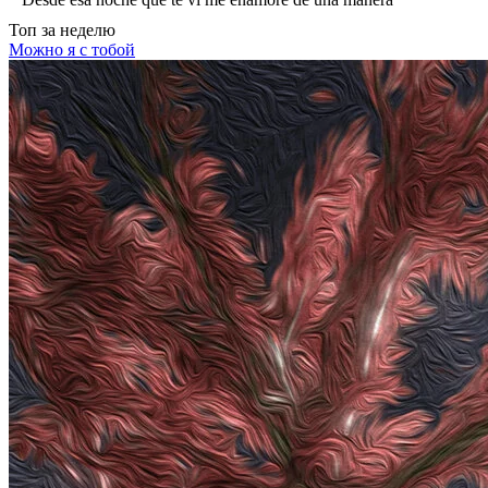
Топ
за неделю
Можно я с тобой