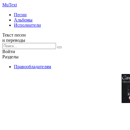
Mu
Text
Песни
Альбомы
Исполнители
Текст песен
и переводы
Войти
Разделы
Правообладателям