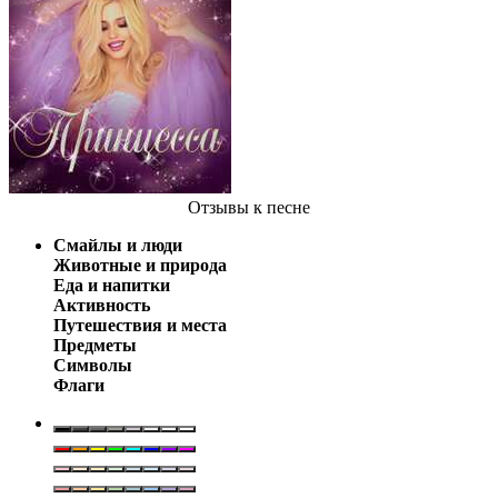
Отзывы
к песне
Смайлы и люди
Животные и природа
Еда и напитки
Активность
Путешествия и места
Предметы
Символы
Флаги