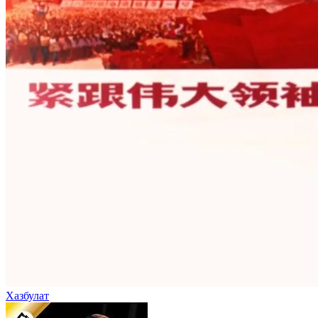
Хазбулат