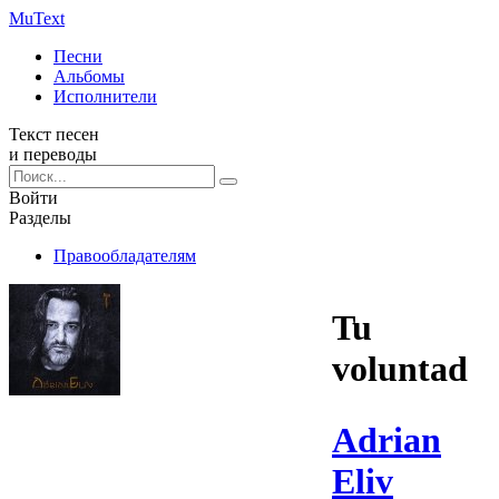
Mu
Text
Песни
Альбомы
Исполнители
Текст песен
и переводы
Войти
Разделы
Правообладателям
Tu
voluntad
Adrian
Eliv