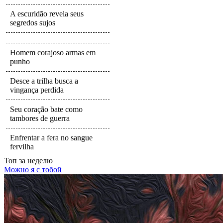
A escuridão revela seus
segredos sujos
Homem corajoso armas em
punho
Desce a trilha busca a
vingança perdida
Seu coração bate como
tambores de guerra
Enfrentar a fera no sangue
fervilha
Топ
за неделю
Можно я с тобой