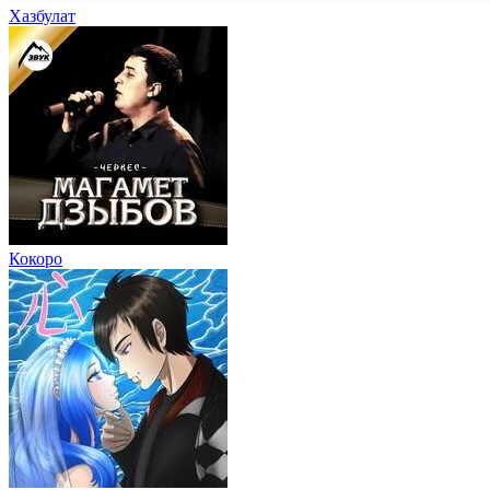
Хазбулат
Кокоро