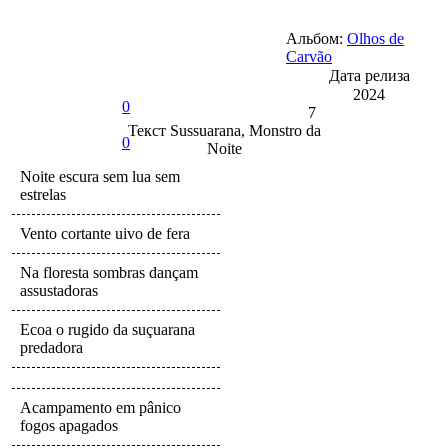
Альбом:
Olhos de
Carvão
Дата релиза
2024
0
7
Текст
Sussuarana, Monstro da
0
Noite
Noite escura sem lua sem
estrelas
Vento cortante uivo de fera
Na floresta sombras dançam
assustadoras
Ecoa o rugido da suçuarana
predadora
Acampamento em pânico
fogos apagados