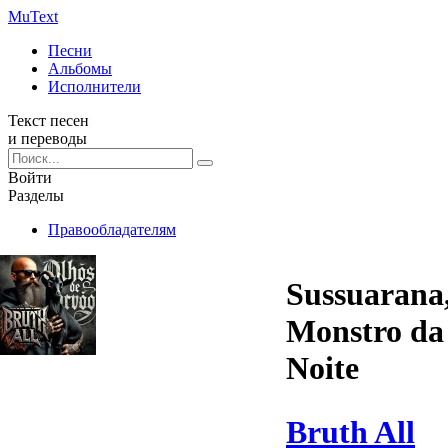
Mu
Text
Песни
Альбомы
Исполнители
Текст песен
и переводы
Войти
Разделы
Правообладателям
Sussuarana
Monstro da
Noite
Bruth All