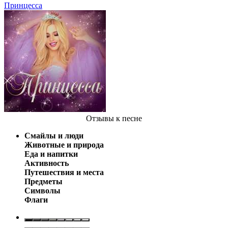
Принцесса
Отзывы
к песне
Смайлы и люди
Животные и природа
Еда и напитки
Активность
Путешествия и места
Предметы
Символы
Флаги