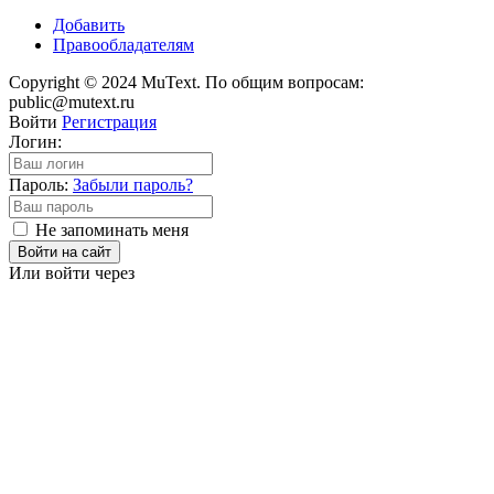
Добавить
Правообладателям
Copyright © 2024 MuText. По общим вопросам:
public@mutext.ru
Войти
Регистрация
Логин:
Пароль:
Забыли пароль?
Не запоминать меня
Войти на сайт
Или войти через