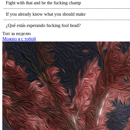
Fight with that and be the fucking champ
If you already know what you should make
¿Qué estás esperando fucking fool head?
Топ
за неделю
Можно я с тобой