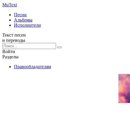
Mu
Text
Песни
Альбомы
Исполнители
Текст песен
и переводы
Войти
Разделы
Правообладателям