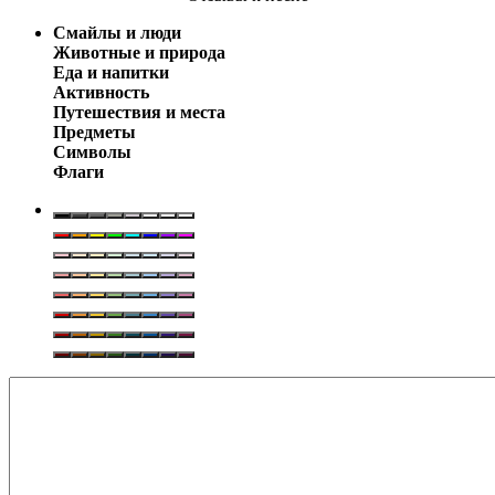
Смайлы и люди
Животные и природа
Еда и напитки
Активность
Путешествия и места
Предметы
Символы
Флаги