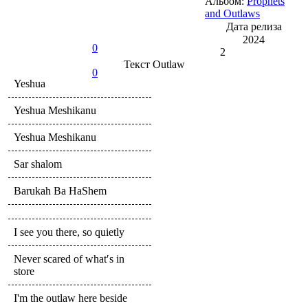
Альбом:
Prophets
and Outlaws
Дата релиза
2024
0
2
Текст
Outlaw
0
Yeshua
Yeshua Meshikanu
Yeshua Meshikanu
Sar shalom
Barukah Ba HaShem
I see you there, so quietly
Never scared of what′s in
store
I'm the outlaw here beside