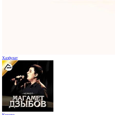
Хазбулат
Кокоро