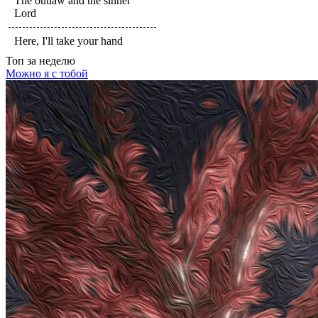
The outlaw and the sinner
Lord
Here, I'll take your hand
Топ
за неделю
Можно я с тобой