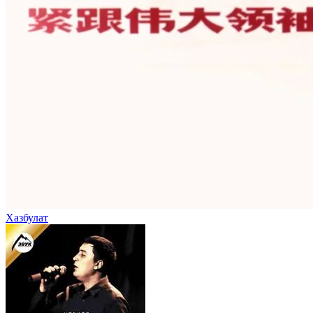
Хазбулат