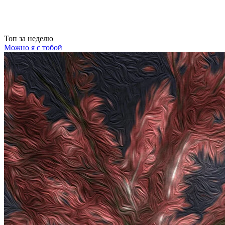
Топ
за неделю
Можно я с тобой