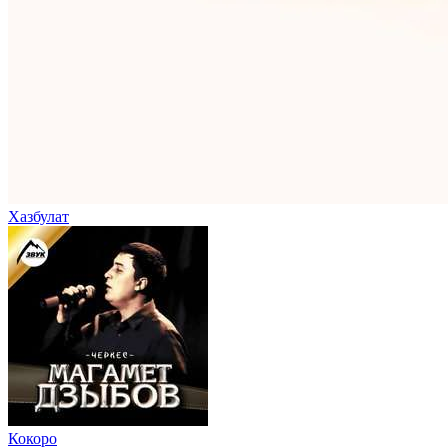
Хазбулат
Кокоро