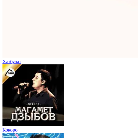
Хазбулат
Кокоро