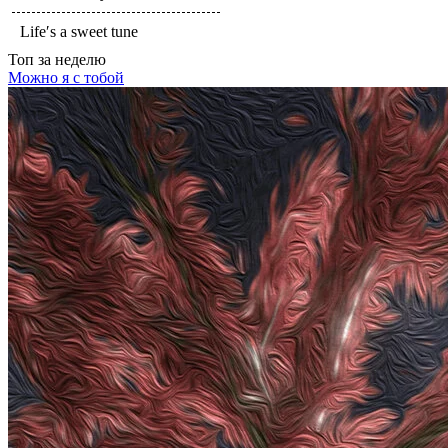
Life′s a sweet tune
Топ
за неделю
Можно я с тобой