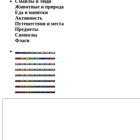
Смайлы и люди
Животные и природа
Еда и напитки
Активность
Путешествия и места
Предметы
Символы
Флаги