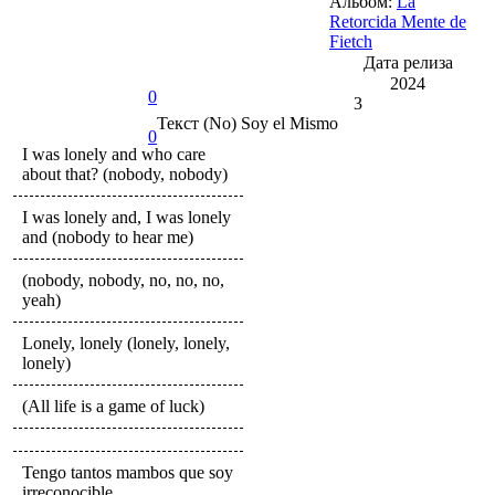
Альбом:
La
Retorcida Mente de
Fietch
Дата релиза
2024
0
3
Текст
(No) Soy el Mismo
0
I was lonely and who care
about that? (nobody, nobody)
I was lonely and, I was lonely
and (nobody to hear me)
(nobody, nobody, no, no, no,
yeah)
Lonely, lonely (lonely, lonely,
lonely)
(All life is a game of luck)
Tengo tantos mambos que soy
irreconocible