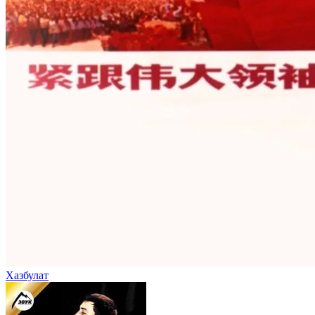
Хазбулат