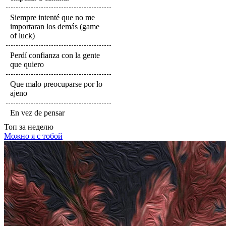
Siempre intenté que no me
importaran los demás (game
of luck)
Perdí confianza con la gente
que quiero
Que malo preocuparse por lo
ajeno
En vez de pensar
Топ
за неделю
Можно я с тобой