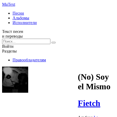
Mu
Text
Песни
Альбомы
Исполнители
Текст песен
и переводы
Войти
Разделы
Правообладателям
(No) Soy
el Mismo
Fietch