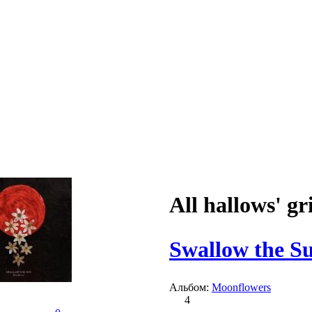
All hallows' gr
Swallow the S
Альбом:
Moonflowers
4