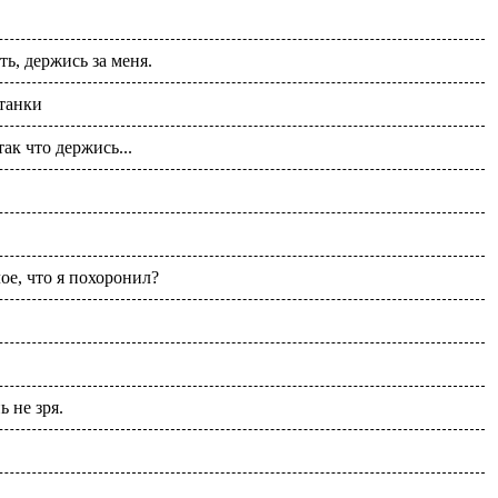
ь, держись за меня.
станки
так что держись...
е, что я похоронил?
ь не зря.