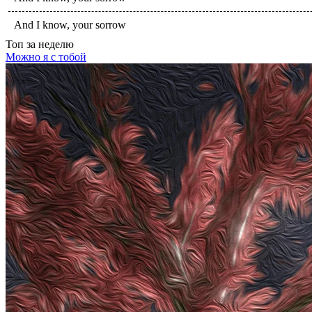
And I know, your sorrow
Топ
за неделю
Можно я с тобой