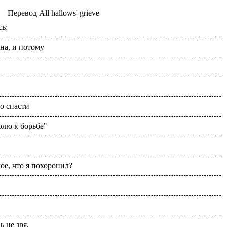
Перевод
All hallows' grieve
сь:
на, и потому
о спасти
олю к борьбе"
е, что я похоронил?
ь не зря.