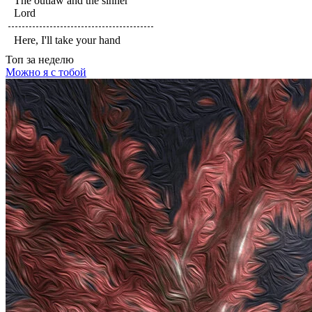
The outlaw and the sinner
Lord
Here, I'll take your hand
Топ
за неделю
Можно я с тобой