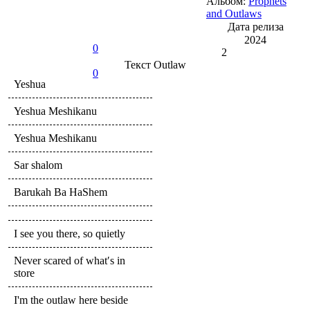
Альбом:
Prophets
and Outlaws
Дата релиза
2024
0
2
Текст
Outlaw
0
Yeshua
Yeshua Meshikanu
Yeshua Meshikanu
Sar shalom
Barukah Ba HaShem
I see you there, so quietly
Never scared of what′s in
store
I'm the outlaw here beside