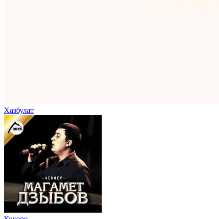
Хазбулат
Кокоро