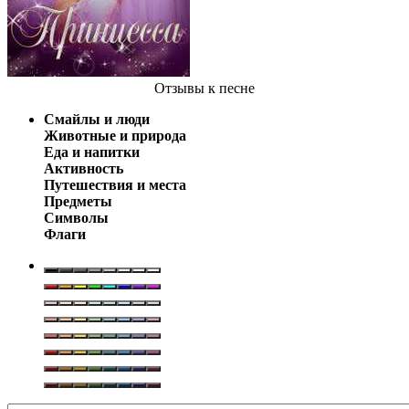
Отзывы
к песне
Смайлы и люди
Животные и природа
Еда и напитки
Активность
Путешествия и места
Предметы
Символы
Флаги