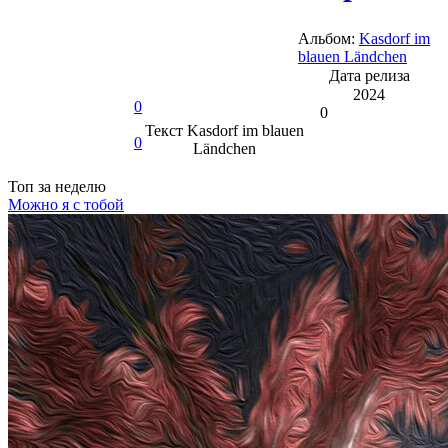
Альбом:
Kasdorf im
blauen Ländchen
Дата релиза
2024
0
0
Текст
Kasdorf im blauen
0
Ländchen
Топ
за неделю
Можно я с тобой