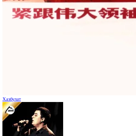
Хазбулат