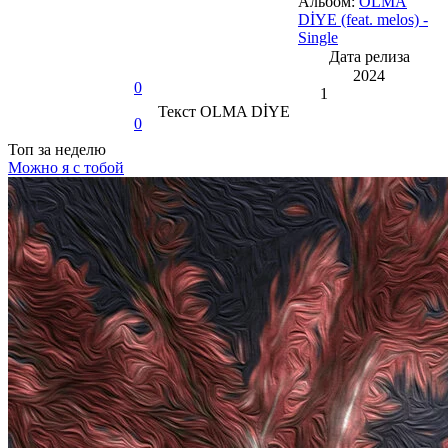
Альбом:
OLMA
DİYE (feat. melos) -
Single
Дата релиза
2024
0
1
Текст
OLMA DİYE
0
Топ
за неделю
Можно я с тобой