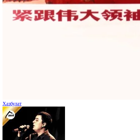
Хазбулат