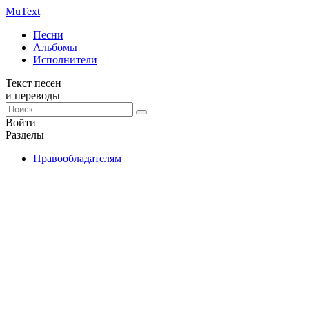
Mu
Text
Песни
Альбомы
Исполнители
Текст песен
и переводы
Войти
Разделы
Правообладателям