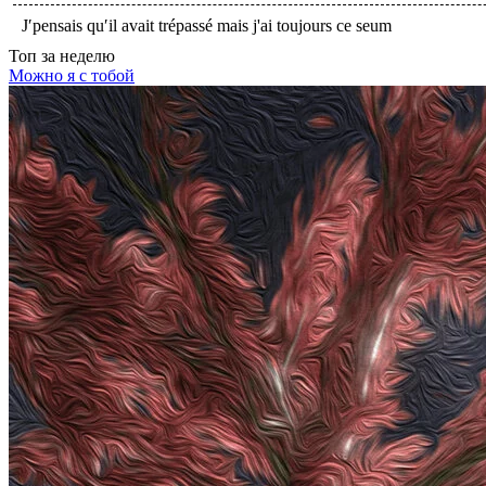
J′pensais qu′il avait trépassé mais j'ai toujours ce seum
Топ
за неделю
Можно я с тобой