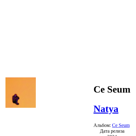
Ce Seum
Natya
Альбом:
Ce Seum
Дата релиза