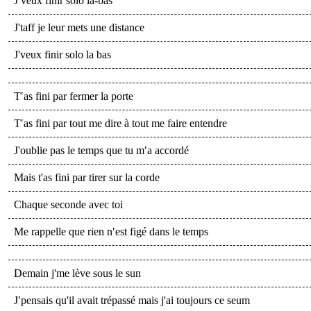
J′veux finir solo là-bas
J'taff je leur mets une distance
J'veux finir solo la bas
T′as fini par fermer la porte
T′as fini par tout me dire à tout me faire entendre
J'oublie pas le temps que tu m′a accordé
Mais t'as fini par tirer sur la corde
Chaque seconde avec toi
Me rappelle que rien n′est figé dans le temps
Demain j'me lève sous le sun
J′pensais qu'il avait trépassé mais j'ai toujours ce seum