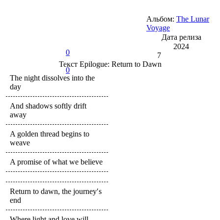
Альбом:
The Lunar
Voyage
Дата релиза
2024
0
7
Текст
Epilogue: Return to Dawn
0
The night dissolves into the
day
And shadows softly drift
away
A golden thread begins to
weave
A promise of what we believe
Return to dawn, the journey′s
end
Where light and love will