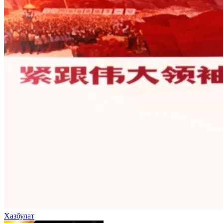
Хазбулат