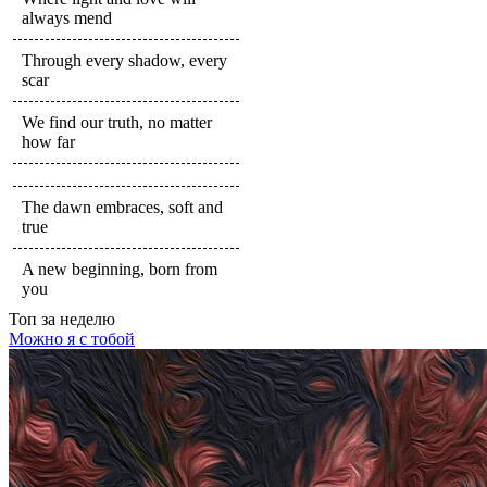
always mend
Through every shadow, every
scar
We find our truth, no matter
how far
The dawn embraces, soft and
true
A new beginning, born from
you
Топ
за неделю
Можно я с тобой