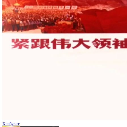
Хазбулат