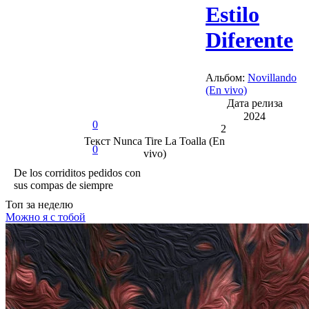
Estilo
Diferente
Альбом:
Novillando
(En vivo)
Дата релиза
2024
0
2
Текст
Nunca Tire La Toalla (En
0
vivo)
De los corriditos pedidos con
sus compas de siempre
Топ
за неделю
Можно я с тобой