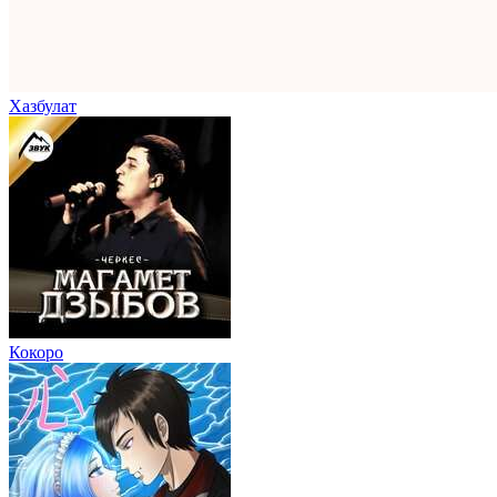
Хазбулат
Кокоро