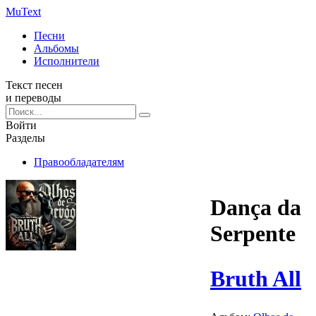
Mu
Text
Песни
Альбомы
Исполнители
Текст песен
и переводы
Войти
Разделы
Правообладателям
Dança da
Serpente
Bruth All