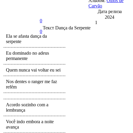
Альбом:
Olhos de
Carvão
Дата релиза
2024
0
1
Текст
Dança da Serpente
0
Ela se afasta dança da
serpente
Eu dominado no adeus
permanente
Quem nunca vai voltar eu sei
Nos dentes o ranger me faz
refém
Acordo sozinho com a
lembrança
Você indo embora a noite
avança