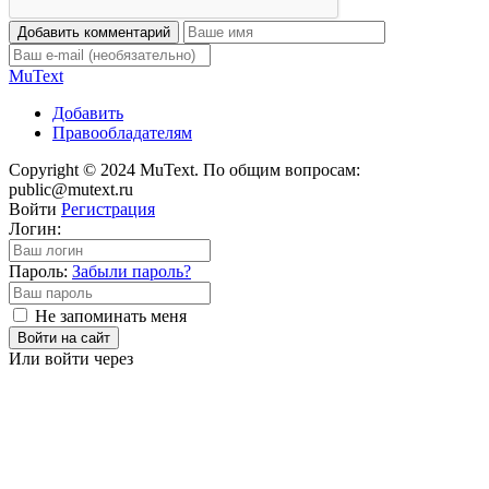
Добавить комментарий
Mu
Text
Добавить
Правообладателям
Copyright © 2024 MuText. По общим вопросам:
public@mutext.ru
Войти
Регистрация
Логин:
Пароль:
Забыли пароль?
Не запоминать меня
Войти на сайт
Или войти через