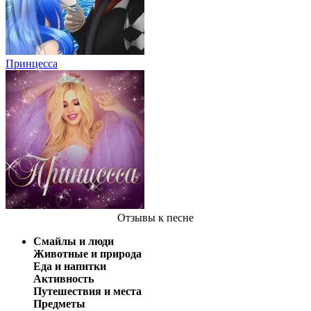
Принцесса
Отзывы
к песне
Смайлы и люди
Животные и природа
Еда и напитки
Активность
Путешествия и места
Предметы