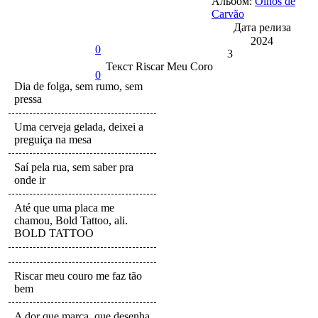
Альбом:
Olhos de
Carvão
Дата релиза
2024
0
3
Текст
Riscar Meu Coro
0
Dia de folga, sem rumo, sem
pressa
Uma cerveja gelada, deixei a
preguiça na mesa
Saí pela rua, sem saber pra
onde ir
Até que uma placa me
chamou, Bold Tattoo, ali.
BOLD TATTOO
Riscar meu couro me faz tão
bem
A dor que marca, que desenha