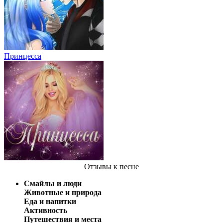
Принцесса
Отзывы
к песне
Смайлы и люди
Животные и природа
Еда и напитки
Активность
Путешествия и места