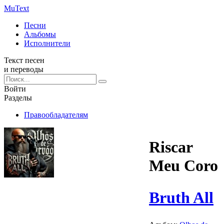
Mu
Text
Песни
Альбомы
Исполнители
Текст песен
и переводы
Войти
Разделы
Правообладателям
Riscar
Meu Coro
Bruth All