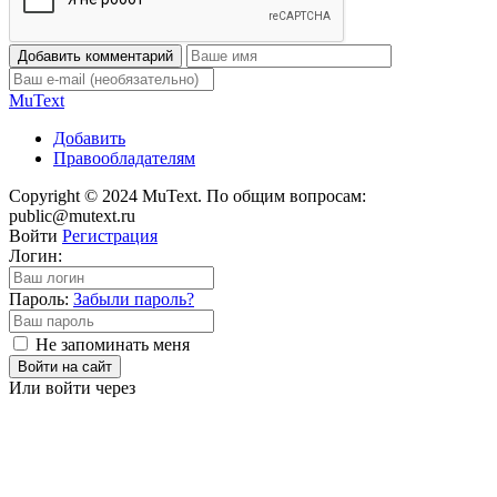
Добавить комментарий
Mu
Text
Добавить
Правообладателям
Copyright © 2024 MuText. По общим вопросам:
public@mutext.ru
Войти
Регистрация
Логин:
Пароль:
Забыли пароль?
Не запоминать меня
Войти на сайт
Или войти через