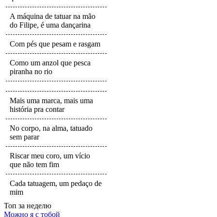
A máquina de tatuar na mão
do Filipe, é uma dançarina
Com pés que pesam e rasgam
Como um anzol que pesca
piranha no rio
Mais uma marca, mais uma
história pra contar
No corpo, na alma, tatuado
sem parar
Riscar meu coro, um vício
que não tem fim
Cada tatuagem, um pedaço de
mim
Топ
за неделю
Можно я с тобой