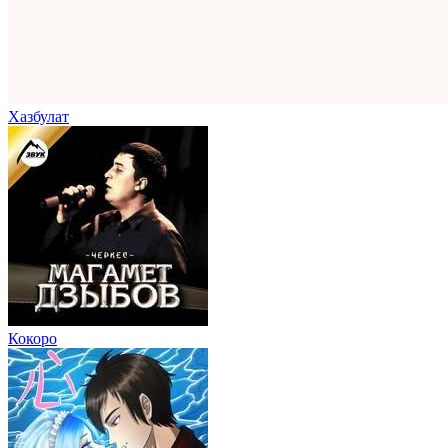
Хазбулат
Кокоро