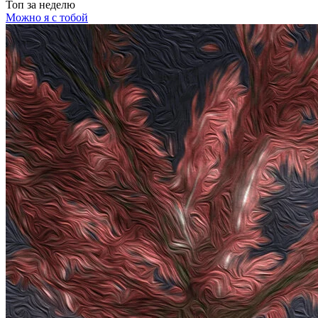
Топ
за неделю
Можно я с тобой