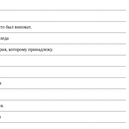
кто был виноват.
следа
рия, которому принадлежу.
я
я.
)