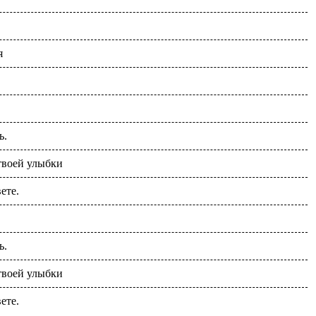
я
ь.
твоей улыбки
ете.
ь.
твоей улыбки
ете.