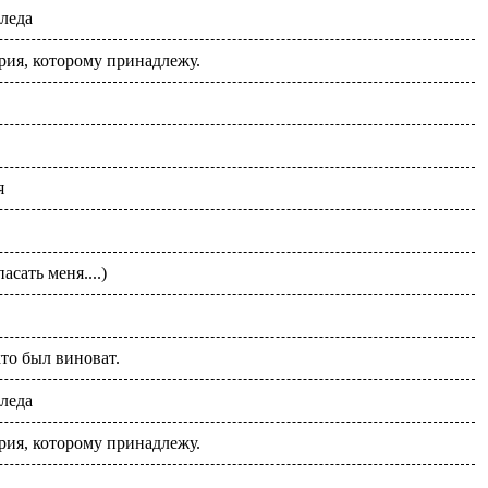
следа
рия, которому принадлежу.
я
асать меня....)
кто был виноват.
следа
рия, которому принадлежу.