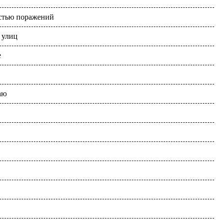
естью поражений
 улиц
е
аю