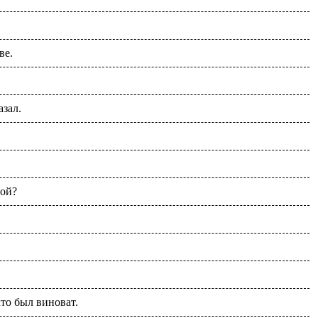
ве.
азал.
вой?
кто был виноват.