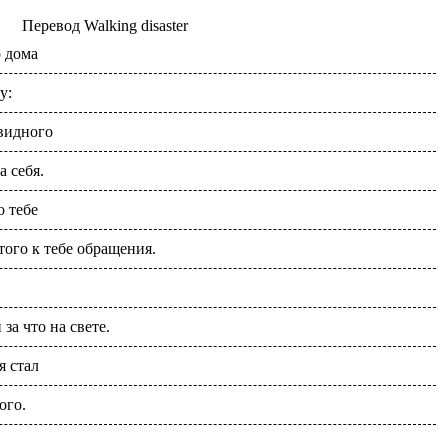
Перевод
Walking disaster
о дома
у:
видного
а себя.
о тебе
того к тебе обращения.
за что на свете.
я стал
ого.