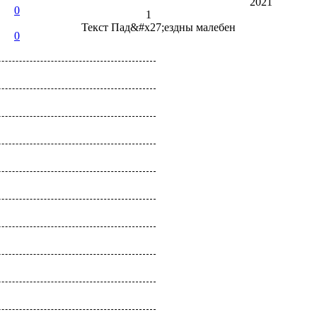
2021
0
1
Текст
Пад&#x27;ездны малебен
0