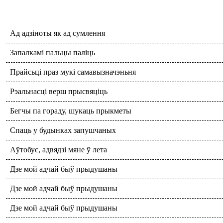
Ад адзіноты як ад сумлення
Запалкамі пальцы паліць
Прайсьці праз мукі самавызначэньня
Рэальнасці верш прысвяціць
Бегчы па гораду, шукаць прыкметы
Спаць у будынках запушчаных
Аўтобус, адвядзі мяне ў лета
Дзе мой адчай быў прыдушаны
Дзе мой адчай быў прыдушаны
Дзе мой адчай быў прыдушаны