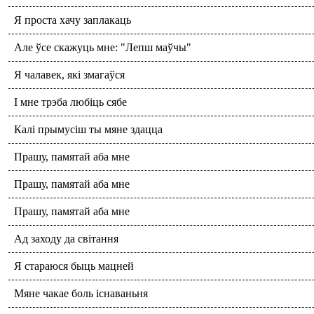
Я проста хачу заплакаць
Але ўсе скажуць мне: "Лепш маўчы"
Я чалавек, які змагаўся
І мне трэба любіць сябе
Калі прымусіш ты мяне здацца
Прашу, памятай аба мне
Прашу, памятай аба мне
Прашу, памятай аба мне
Ад заходу да світання
Я стараюся быць мацней
Мяне чакае боль існаваньня