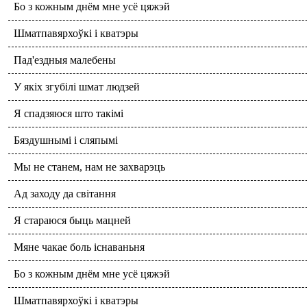
Бо з кожным днём мне усё цяжэй
Шматпавярхоўкі і кватэры
Пад'ездныя малебены
У якіх згубілі шмат людзей
Я спадзяюся што такімі
Бяздушнымі і сляпымі
Мы не станем, нам не захварэць
Ад заходу да світання
Я стараюся быць мацней
Мяне чакае боль існаваньня
Бо з кожным днём мне усё цяжэй
Шматпавярхоўкі і кватэры