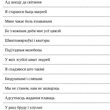
Ад заходу да світання
Я стараюся быць мацней
Мяне чакае боль існаваньня
Бо з кожным днём мне усё цяжэй
Шматпавярхоўкі і кватэры
Пад′ездныя малебены
У якіх згубілі шмат людзей
Я спадзяюся што такімі
Бяздушнымі і сляпымі
Мы не станем, нам не захварэць
Адсутнасць жадання плаваць
У рацэ бруду і хлусьні