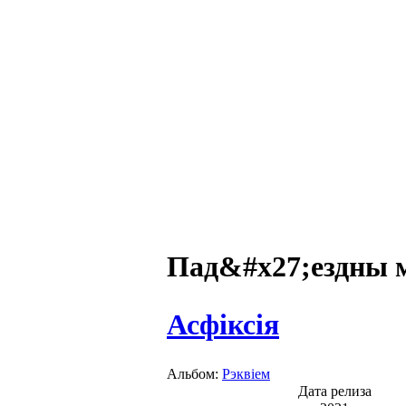
Пад&#x27;ездны 
Асфіксія
Альбом:
Рэквіем
Дата релиза