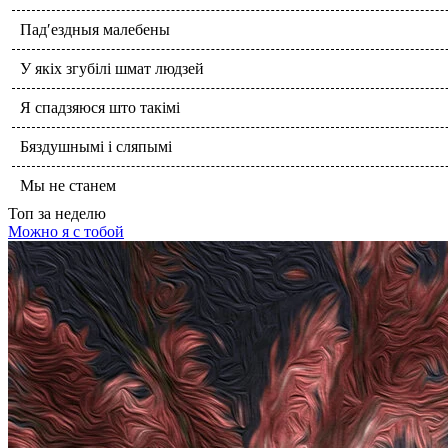
Пад′ездныя малебены
У якіх згубілі шмат людзей
Я спадзяюся што такімі
Бяздушнымі і сляпымі
Мы не станем
Топ
за неделю
Можно я с тобой