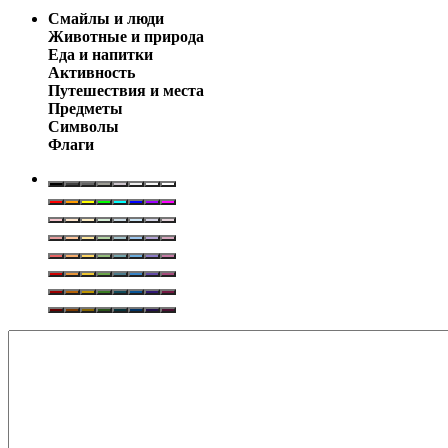
Смайлы и люди
Животные и природа
Еда и напитки
Активность
Путешествия и места
Предметы
Символы
Флаги