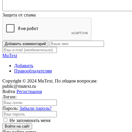
Защита от спама
Добавить комментарий
Mu
Text
Добавить
Правообладателям
Copyright © 2024 MuText. По общим вопросам:
public@mutext.ru
Войти
Регистрация
Логин:
Пароль:
Забыли пароль?
Не запоминать меня
Войти на сайт
Или войти через