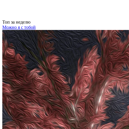
Топ
за неделю
Можно я с тобой