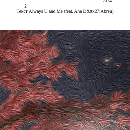
2024
2
Текст
Always U and Me (feat. Ana D&#x27;Abreu)