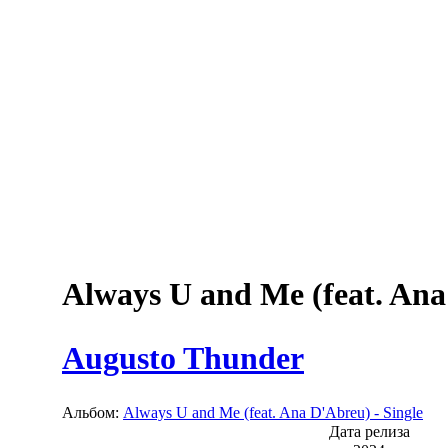
Always U and Me (feat. An
Augusto Thunder
Альбом:
Always U and Me (feat. Ana D'Abreu) - Single
Дата релиза