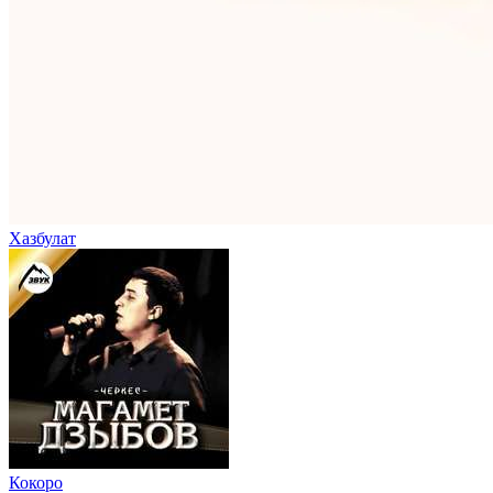
Хазбулат
Кокоро