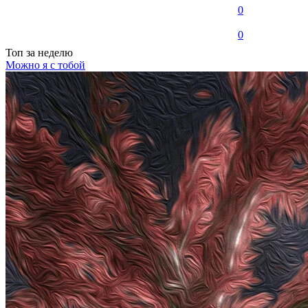
0
0
Топ
за неделю
Можно я с тобой