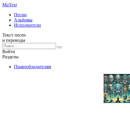
Mu
Text
Песни
Альбомы
Исполнители
Текст песен
и переводы
Войти
Разделы
Правообладателям