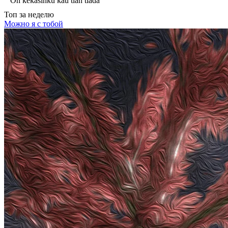
Oh kekasihku kau tlah tiada
Топ
за неделю
Можно я с тобой