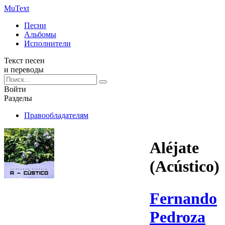
Mu
Text
Песни
Альбомы
Исполнители
Текст песен
и переводы
Войти
Разделы
Правообладателям
Aléjate
(Acústico)
Fernando
Pedroza