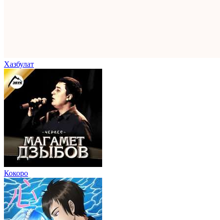
Хазбулат
Кокоро