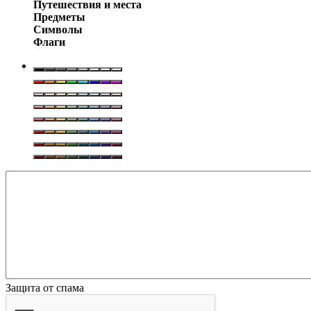
Путешествия и места
Предметы
Символы
Флаги
Защита от спама