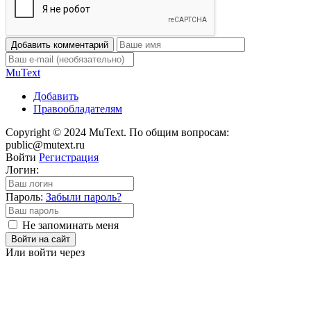
Добавить комментарий
Mu
Text
Добавить
Правообладателям
Copyright © 2024 MuText. По общим вопросам:
public@mutext.ru
Войти
Регистрация
Логин:
Пароль:
Забыли пароль?
Не запоминать меня
Войти на сайт
Или войти через