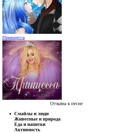
Принцесса
Отзывы
к песне
Смайлы и люди
Животные и природа
Еда и напитки
Активность