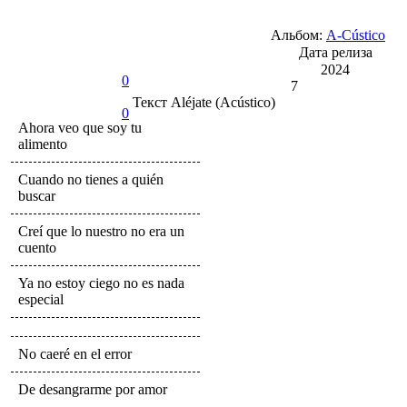
Альбом:
A-Cústico
Дата релиза
2024
0
7
Текст
Aléjate (Acústico)
0
Ahora veo que soy tu
alimento
Cuando no tienes a quién
buscar
Creí que lo nuestro no era un
cuento
Ya no estoy ciego no es nada
especial
No caeré en el error
De desangrarme por amor