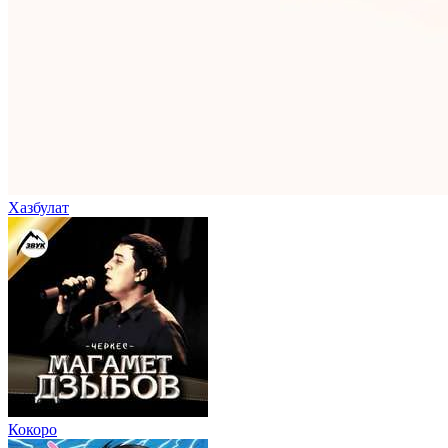
Хазбулат
Кокоро