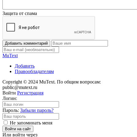
Защита от спама
Добавить комментарий
Mu
Text
Добавить
Правообладателям
Copyright © 2024 MuText. По общим вопросам:
public@mutext.ru
Войти
Регистрация
Логин:
Пароль:
Забыли пароль?
Не запоминать меня
Войти на сайт
Или войти через