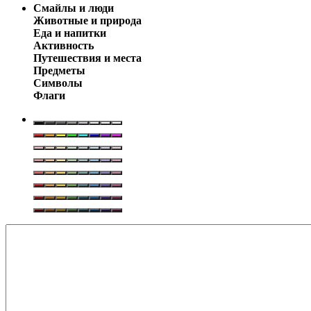
Смайлы и люди
Животные и природа
Еда и напитки
Активность
Путешествия и места
Предметы
Символы
Флаги