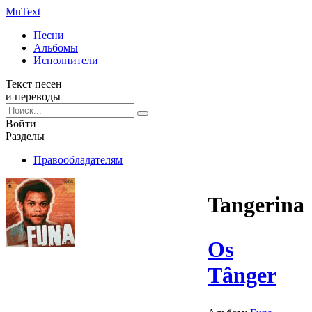
Mu
Text
Песни
Альбомы
Исполнители
Текст песен
и переводы
Войти
Разделы
Правообладателям
Tangerina
Os
Tânger