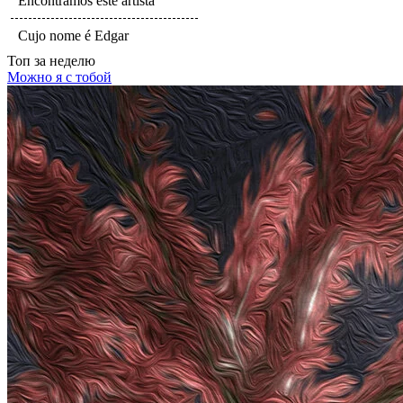
Encontrámos este artista
Cujo nome é Edgar
Топ
за неделю
Можно я с тобой