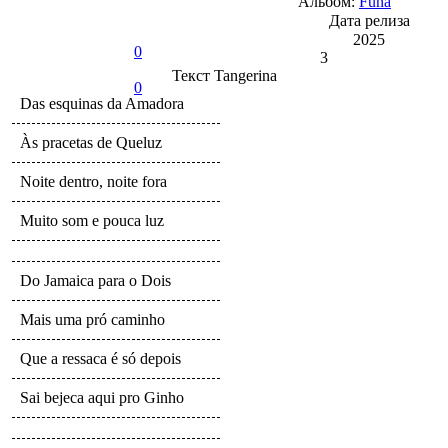
Альбом:
Funa
Дата релиза
2025
0
3
Текст
Tangerina
0
Das esquinas da Amadora
Às pracetas de Queluz
Noite dentro, noite fora
Muito som e pouca luz
Do Jamaica para o Dois
Mais uma pró caminho
Que a ressaca é só depois
Sai bejeca aqui pro Ginho