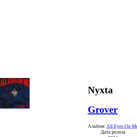
Nyxta
Grover
Альбом:
All Eyes On M
Дата релиза