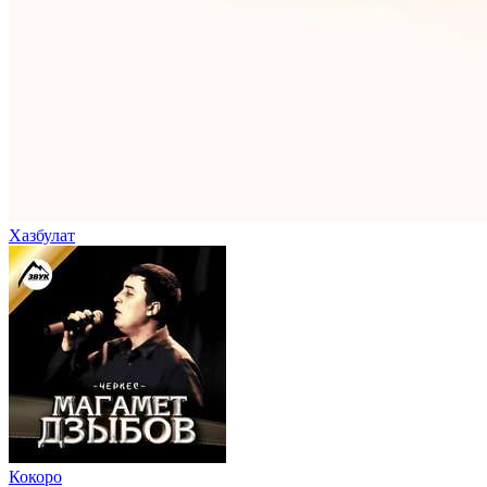
Хазбулат
Кокоро