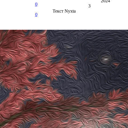
2024
0
3
Текст
Nyxta
0