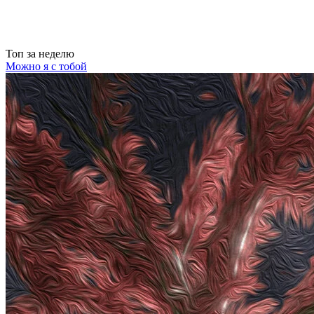
Топ
за неделю
Можно я с тобой