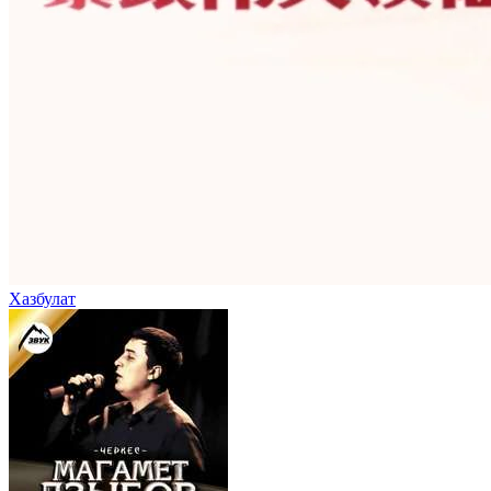
Хазбулат