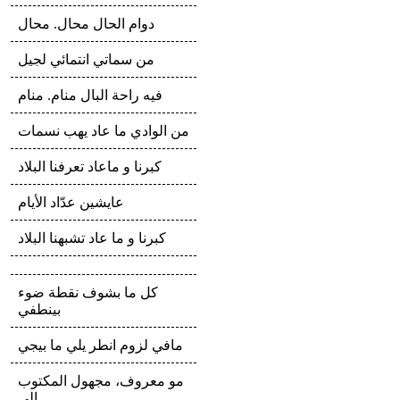
دوام الحال محال. محال
من سماتي انتمائي لجيل
فيه راحة البال منام. منام
من الوادي ما عاد يهب نسمات
كبرنا و ماعاد تعرفنا البلاد
عايشين عدّاد الأيام
كبرنا و ما عاد تشبهنا البلاد
كل ما بشوف نقطة ضوء
بينطفي
مافي لزوم انطر يلي ما بيجي
مو معروف، مجهول المكتوب
الي