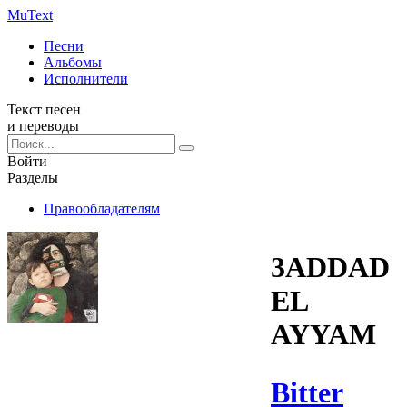
Mu
Text
Песни
Альбомы
Исполнители
Текст песен
и переводы
Войти
Разделы
Правообладателям
3ADDAD
EL
AYYAM
Bitter