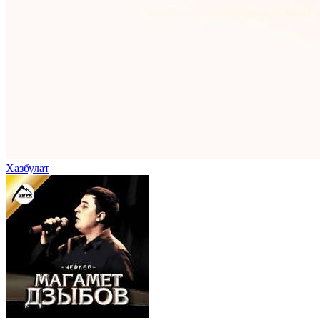
Хазбулат