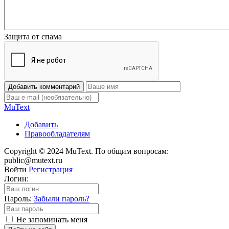
Защита от спама
Добавить комментарий
Mu
Text
Добавить
Правообладателям
Copyright © 2024 MuText. По общим вопросам:
public@mutext.ru
Войти
Регистрация
Логин:
Пароль:
Забыли пароль?
Не запоминать меня