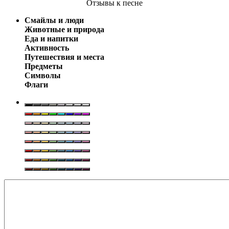
Отзывы
к песне
Смайлы и люди
Животные и природа
Еда и напитки
Активность
Путешествия и места
Предметы
Символы
Флаги