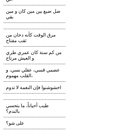
ضل ضيع بين مين كان و مين
بقي
مرق الوقت كأنه دخان من
ثقب مفتاح
من كم سنة كان عمري طري
و العيش مرتاح
عضمي قسي، عقلي نسي، و
القلب مهموم،
اخشوشنوا فإن النعمة لا تدوم
طيب أحياناً، ما بتحسي
بالندم؟
على شو؟