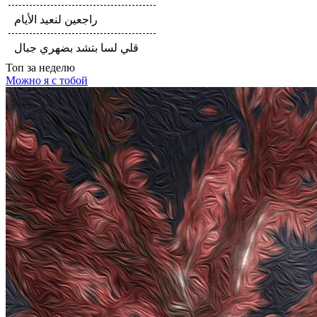
راجعين لنعيد الأيام
قلي لسا بتشد بضهري جبال
Топ
за неделю
Можно я с тобой