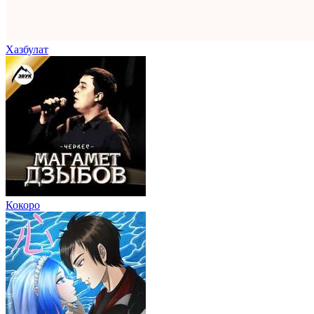
Хазбулат
Кокоро