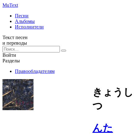
Mu
Text
Песни
Альбомы
Исполнители
Текст песен
и переводы
Войти
Разделы
Правообладателям
きょうし
つ
んた