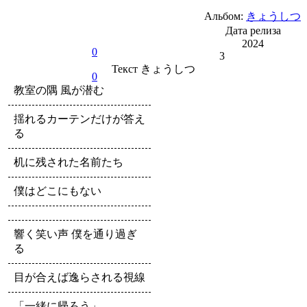
Альбом:
きょうしつ
Дата релиза
2024
0
3
Текст
きょうしつ
0
教室の隅 風が潜む
揺れるカーテンだけが答え
る
机に残された名前たち
僕はどこにもない
響く笑い声 僕を通り過ぎ
る
目が合えば逸らされる視線
「一緒に帰ろう」