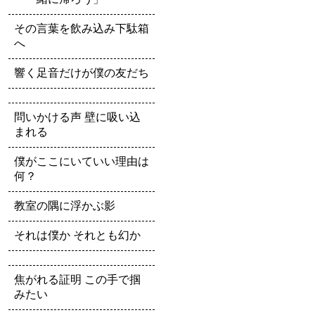
その言葉を飲み込み下駄箱
へ
響く足音だけが僕の友だち
問いかける声 壁に吸い込
まれる
僕がここにいていい理由は
何？
教室の隅に浮かぶ影
それは僕か それとも幻か
焦がれる証明 この手で掴
みたい