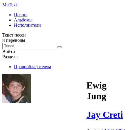
Mu
Text
Песни
Альбомы
Исполнители
Текст песен
и переводы
Войти
Разделы
Правообладателям
Ewig
Jung
Jay Creti