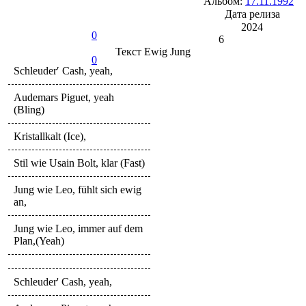
Альбом:
17.11.1992
Дата релиза
2024
0
6
Текст
Ewig Jung
0
Schleuder′ Cash, yeah,
Audemars Piguet, yeah
(Bling)
Kristallkalt (Ice),
Stil wie Usain Bolt, klar (Fast)
Jung wie Leo, fühlt sich ewig
an,
Jung wie Leo, immer auf dem
Plan,(Yeah)
Schleuder' Cash, yeah,