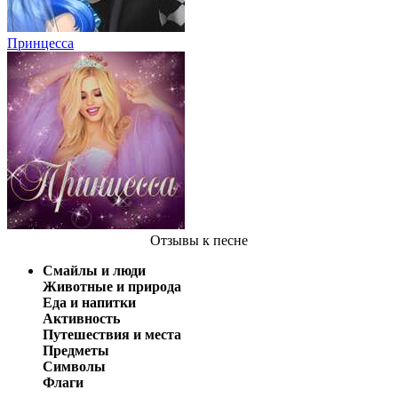
Принцесса
Отзывы
к песне
Смайлы и люди
Животные и природа
Еда и напитки
Активность
Путешествия и места
Предметы
Символы
Флаги