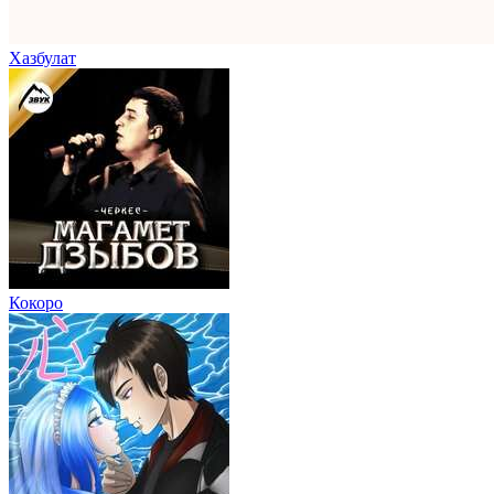
Хазбулат
Кокоро