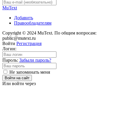
Mu
Text
Добавить
Правообладателям
Copyright © 2024 MuText. По общим вопросам:
public@mutext.ru
Войти
Регистрация
Логин:
Пароль:
Забыли пароль?
Не запоминать меня
Войти на сайт
Или войти через