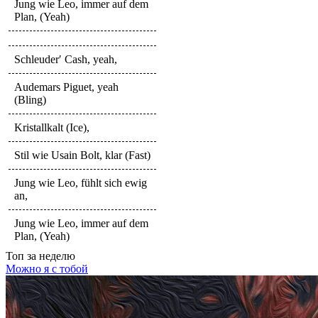
Jung wie Leo, immer auf dem
Plan, (Yeah)
Schleuder′ Cash, yeah,
Audemars Piguet, yeah
(Bling)
Kristallkalt (Ice),
Stil wie Usain Bolt, klar (Fast)
Jung wie Leo, fühlt sich ewig
an,
Jung wie Leo, immer auf dem
Plan, (Yeah)
Топ
за неделю
Можно я с тобой