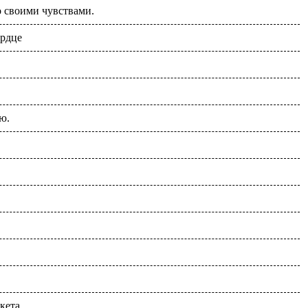
о своими чувствами.
ердце
ю.
кета