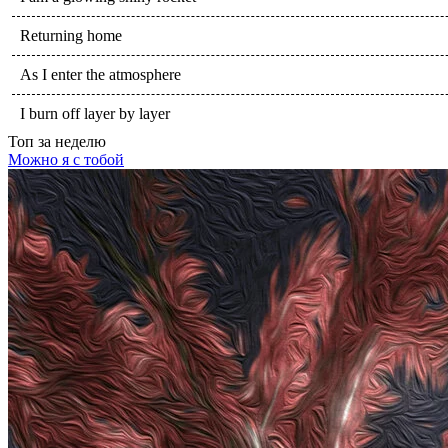
Returning home
As I enter the atmosphere
I burn off layer by layer
Топ
за неделю
Можно я с тобой