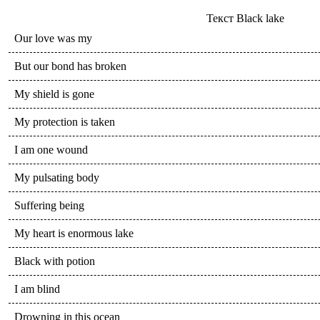
Текст
Black lake
Our love was my
But our bond has broken
My shield is gone
My protection is taken
I am one wound
My pulsating body
Suffering being
My heart is enormous lake
Black with potion
I am blind
Drowning in this ocean