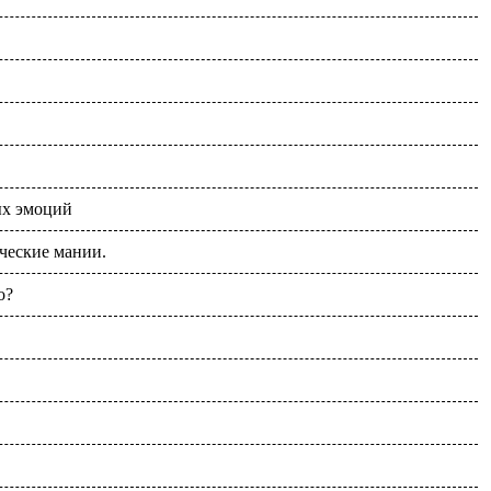
ых эмоций
ческие мании.
о?