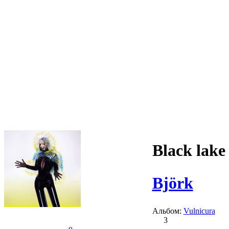
Black lake
Björk
Альбом:
Vulnicura
3