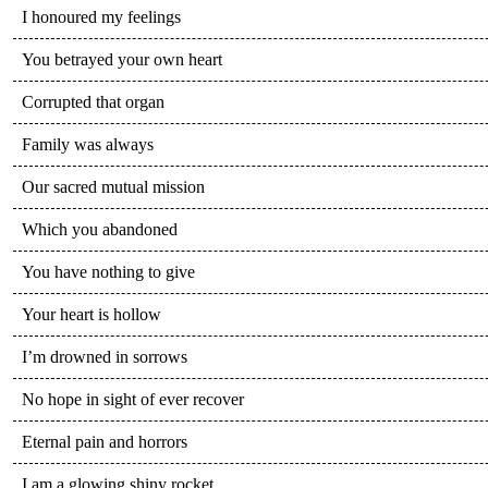
I honoured my feelings
You betrayed your own heart
Corrupted that organ
Family was always
Our sacred mutual mission
Which you abandoned
You have nothing to give
Your heart is hollow
I’m drowned in sorrows
No hope in sight of ever recover
Eternal pain and horrors
I am a glowing shiny rocket